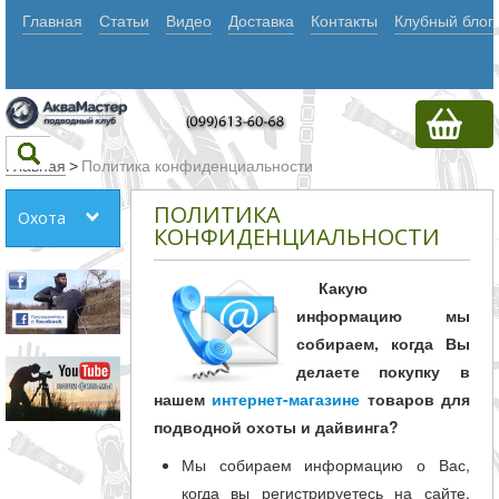
Главная
Статьи
Видео
Доставка
Контакты
Клубный блог
Главная
>
Политика конфиденциальности
ПОЛИТИКА
Охота
Текст
КОНФИДЕНЦИАЛЬНОСТИ
Какую
Искать
информацию мы
Любое из
собираем, когда Вы
делаете покупку в
слов
нашем
интернет-магазине
товаров для
Все
подводной охоты и дайвинга?
слова
Мы собираем информацию о Вас,
Точное
когда вы регистрируетесь на сайте,