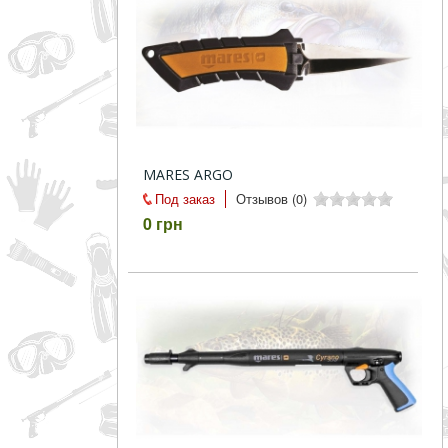
совпадение
Категории
Производитель
_JSHOP_SEARCH_COINS
MARES ARGO
Под заказ
Отзывов (0)
от
0 грн
до
грн