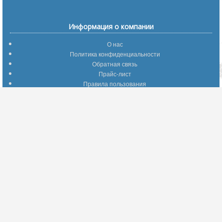
Информация о компании
О нас
Политика конфиденциальности
Обратная связь
Прайс-лист
Правила пользования
Помощь по сайту
Путеводитель по сайту
Информация о доставке
Отследить Ваш заказ
Возврат и обмен
Помощь
Популярные страницы
Вопросы по выбору товаров
Оптимальные способы оплаты
А что делать - если…???
Барахолка