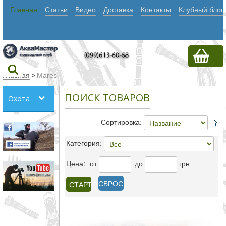
Главная
Статьи
Видео
Доставка
Контакты
Клубный блог
Главная
>
Mares
ПОИСК ТОВАРОВ
Охота
Текст
Сортировка:
Искать
Категория:
Любое из
Цена:
от
до
грн
слов
СБРОС
Все
слова
Точное