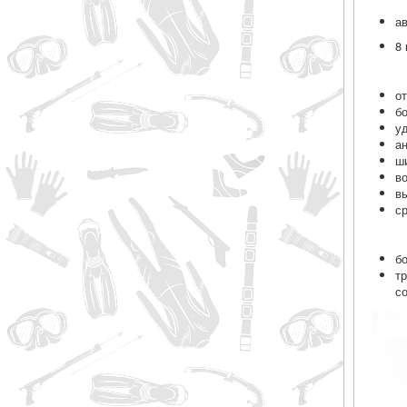
а
8
о
б
у
а
ш
в
в
с
б
т
с