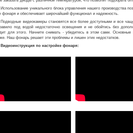
Использование уникального блока управления нашего производства поз
е фонаря и обеспечивает широчайший функционал и надежность.
Подводные видеокамеры становятся все более доступными и все чаще
равило под водой недостаточно освещения и не обойтись без допол
дит для этого. Начните снимать - убедитесь в этом сами. Основные
нке. Наш фонарь решает эти проблемы и лишен этих недостатков.
Видеоинструкция по настройке фонаря: