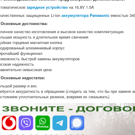
втоматическое
зарядное устройство
на 16,8V 1.5A
 качественных защищенных Li-ion
аккумулятора Panasonic
емкостью 34
Основные достоинства:
тличное качество изготовления и высокое качество комплектующих
ольшая мощность и длительное время свечения
добная торцевая магнитная кнопка
нодированный алюминиевый корпус
ирочайший функционал
озможность быстрой замены аккумуляторов
ысокая надежность
равнительно невысокая цена
Основные недостатки:
ольшой размер и вес
ребуется аккуратность в обращении (следить за тем, что бы при замене 
остоянием уплотнительных резинок, вовремя их смазывать)