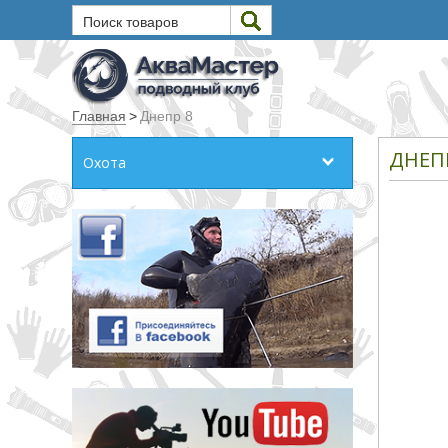
Поиск товаров
Текст
Главная
>
Днепр 8
Искать
ДНЕП
Охота
Любое из слов
Все слова
Точное совпадение
Категории
Производитель
_JSHOP_SEARCH_COINS
от
до