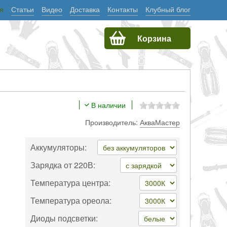
я
Статьи
Видео
Доставка
Контакты
Клубный блог
Корзина
В наличии
Производитель:
АкваМастер
Аккумуляторы:
Зарядка от 220В:
Температура центра:
Температура ореола:
Диоды подсветки: