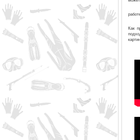
работ
Как п
подхо
карти