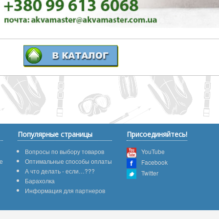
Популярные страницы
Присоединяйтесь!
Вопросы по выбору товаров
YouTube
е
Оптимальные способы оплаты
Facebook
А что делать - если…???
Twitter
Барахолка
Информация для партнеров