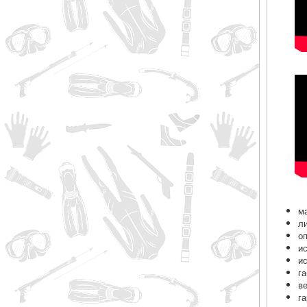
м
л
о
и
и
г
в
г