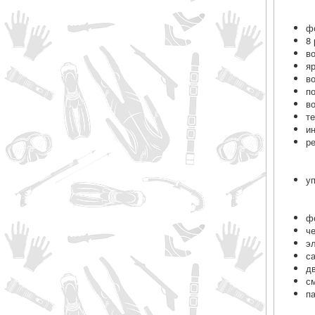
ф
8
в
я
в
п
в
т
и
р
у
ф
ч
э
с
д
с
п