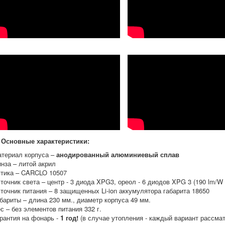
Основные характеристики:
атериал корпуса –
анодированный алюминиевый сплав
инза – литой акрил
птика – CARCLO 10507
сточник света – центр - 3 диода XPG3, ореол - 6 диодов XPG 3 (190 lm/
сточник питания – 8 защищенных Li-ion аккумулятора габарита 18650
абариты – длина 230 мм., диаметр корпуса 49 мм.
ес – без элементов питания 332 г.
арантия на фонарь -
1 год!
(в случае утопления - каждый вариант рассма