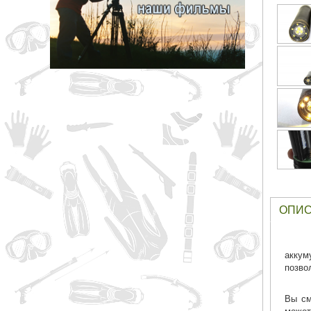
грн
ОТМЕНА
ОПИ
аккум
позво
Вы см
может