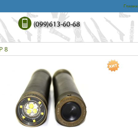
Главна
Р 8