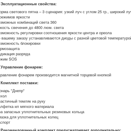
Эксплуатационные свойства:
орма светового пятна – 3 сценария: узкий луч с углом 25 гр., широкий лу
 режимов яркости
озможных комбинаций света 360
ркость свечения до 4800 люм. света
озможность регулировки соотношения яркости центра и ореола
о вашему заказу устанавливаются диоды с разной цветовой температурой
озможность блокировки
ермозащита
ндикация разряда
ежим SOS
Управление фонарем:
правление фонарем производится магнитной торцевой кнопкой
Комплект поставки:
онарь "Днепр"
ехол
ластичный темляк на руку
алфетка ил мягкого материала
ва запасных уплотнительных резиновых кольца
мазка для уплотнительных колец
аспорт
Рекомендованный комплект предусматривает дополнительно: