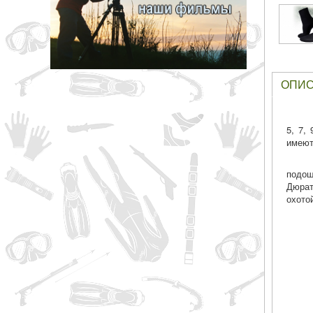
грн
ОПИ
ОТМЕНА
5, 7,
имеют
подош
Дюрат
охото