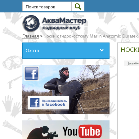
Поиск товаров
Текст
Главная
>
Носки к гидрокостюму Marlin Anatomic Duratex
Искать
НОСК
Охота
Любое из слов
Все слова
Точное совпадение
Категории
Производитель
_JSHOP_SEARCH_COINS
от
до