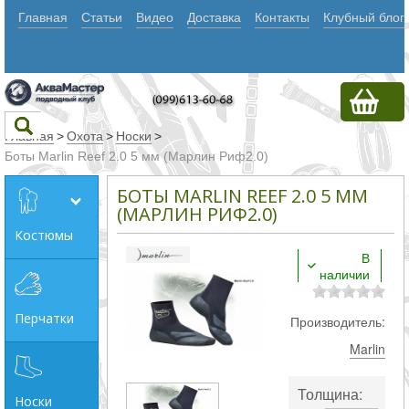
Главная
Статьи
Видео
Доставка
Контакты
Клубный блог
Главная
>
Охота
>
Носки
>
Боты Marlin Reef 2.0 5 мм (Марлин Риф2.0)
Текст
БОТЫ MARLIN REEF 2.0 5 ММ
(МАРЛИН РИФ2.0)
Костюмы
Искать
В
наличии
Любое из
слов
Перчатки
Производитель:
Все
Marlin
слова
Точное
Толщина:
Носки