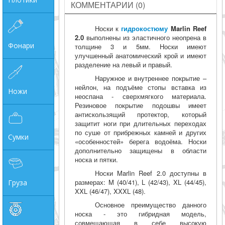
КОММЕНТАРИИ (0)
Носки к
гидрокостюму
Marlin Reef
2.0
выполнены из эластичного неопрена в
Фонари
толщине 3 и 5мм. Носки имеют
улучшенный анатомический крой и имеют
разделение на левый и правый.
Наружное и внутреннее покрытие –
нейлон, на подъёме стопы вставка из
Ножи
неоспана - сверхмягкого материала.
Резиновое покрытие подошвы имеет
антискользящий протектор, который
защитит ноги при длительных переходах
по суше от прибрежных камней и других
Сумки
«особенностей» берега водоёма. Носки
дополнительно защищены в области
носка и пятки.
Носки Marlin Reef 2.0 доступны в
размерах: M (40/41), L (42/43), XL (44/45),
Груза
XXL (46/47), XXXL (48).
Основное преимущество данного
носка - это гибридная модель,
совмещающая в себе высокую