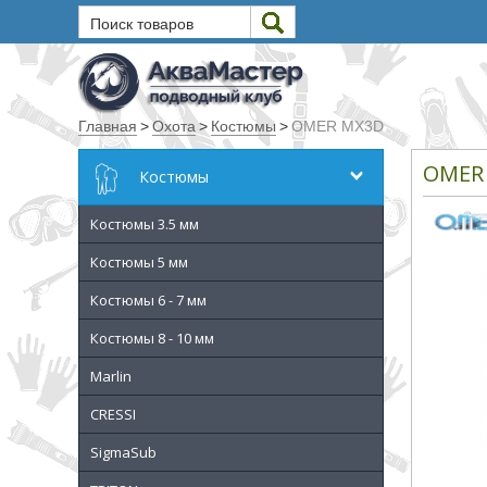
Поиск товаров
Текст
Главная
>
Охота
>
Костюмы
>
OMER MX3D
Искать
OMER
Костюмы
Любое из слов
Костюмы 3.5 мм
Все слова
Точное совпадение
Костюмы 5 мм
Костюмы 6 - 7 мм
Категории
Костюмы 8 - 10 мм
Производитель
Marlin
CRESSI
_JSHOP_SEARCH_COINS
SigmaSub
от
до