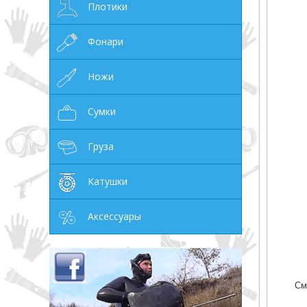
Плотики
Фонари
Ножи
Сумки
Груза
Катушки
Аксессуары
См