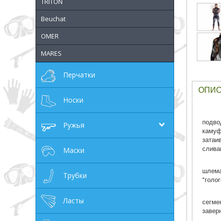
TRITON
грн
Beuchat
OMER
MARES
ОТМЕНА
Перчатки
ОПИ
Носки
подво
Ружья
камуф
затаи
слива
Маски
шлема
Трубки
"голо
Ласты
сегме
завер