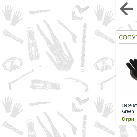
СОПУ
Перчатк
Green
0 грн