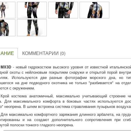
САНИЕ
КОММЕНТАРИИ (0)
MX3D
- новый гидрокостюм высокого уровня от известной итальянск
дной охоты с нейлоновым покрытием снаружи и открытой порой внутри
ляж. Используются две разные фотографии морского дна, но ти
вшегося на дне подводного охотника не только "разбивается" на отд
ются с окружением.
Крой костюма анатомичный, максимально учитывающий строение ч
. Для максимального комфорта в боковых частях используются дос
го" неопрена. В шлем встроена система стравливания пузырьков воздух
Для максимально комфортного заряжания длинного арбалета, на груди
нтированны и на создают дополнительного сопротивления при сги
нутой полоски тонкого гладкого неопрена.