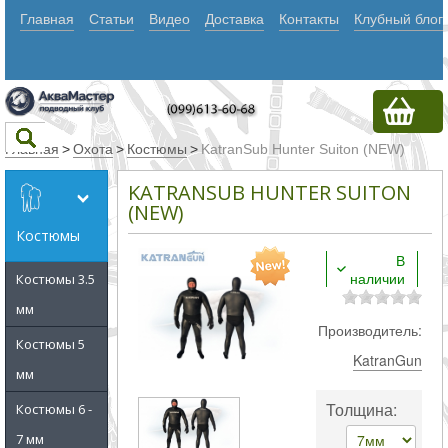
Главная
Статьи
Видео
Доставка
Контакты
Клубный блог
Главная
>
Охота
>
Костюмы
>
KatranSub Hunter Suiton (NEW)
KATRANSUB HUNTER SUITON
Текст
(NEW)
Костюмы
В
Искать
наличии
Костюмы 3.5
Любое из
мм
Производитель:
слов
Костюмы 5
KatranGun
Все
мм
слова
Толщина:
Костюмы 6 -
Точное
7 мм