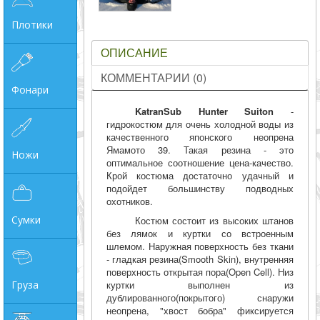
Плотики
ОПИСАНИЕ
КОММЕНТАРИИ (0)
Фонари
KatranSub Hunter Suiton
-
гидрокостюм для очень холодной воды из
качественного японского неопрена
Ямамото 39. Такая резина - это
Ножи
оптимальное соотношение цена-качество.
Крой костюма достаточно удачный и
подойдет большинству подводных
охотников.
Сумки
Костюм состоит из высоких штанов
без лямок и куртки со встроенным
шлемом. Наружная поверхность без ткани
- гладкая резина(Smooth Skin), внутренняя
поверхность открытая пора(Open Cell). Низ
куртки выполнен из
Груза
дублированного(покрытого) снаружи
неопрена, "хвост бобра" фиксируется