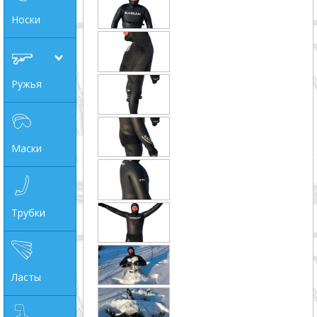
Носки
Ружья
Маски
Трубки
Ласты