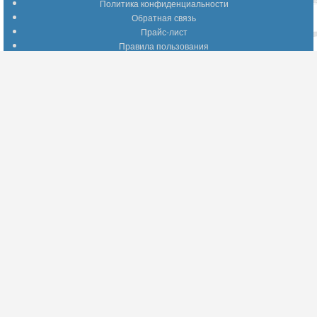
Политика конфиденциальности
Обратная связь
Прайс-лист
Правила пользования
Помощь по сайту
Путеводитель по сайту
Информация о доставке
Отследить Ваш заказ
Возврат и обмен
Помощь
Популярные страницы
Вопросы по выбору товаров
Оптимальные способы оплаты
А что делать - если…???
Барахолка
Информация для партнеров
Присоединяйтесь!
YouTube
Facebook