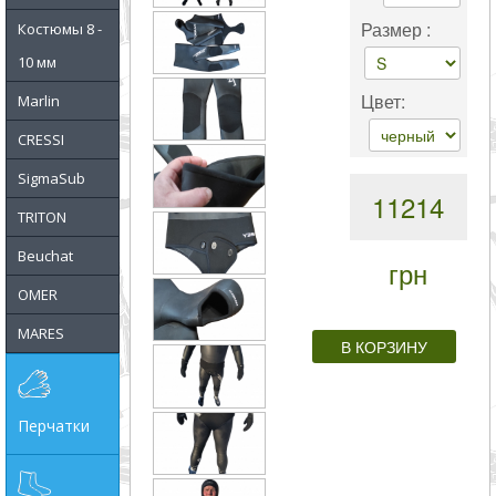
совпадение
Размер :
Костюмы 8 -
10 мм
Категории
Цвет:
Marlin
Производитель
CRESSI
SigmaSub
_JSHOP_SEARCH_COINS
11214
TRITON
от
Beuchat
грн
OMER
до
MARES
грн
Перчатки