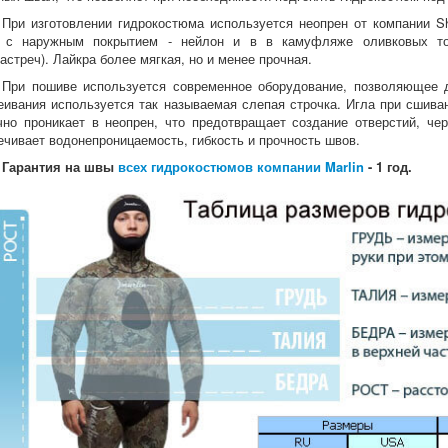
При изготовлении гидрокостюма используется неопрен от компании S
е с наружным покрытием - нейлон и в в камуфляже оливковых т
растреч). Лайкра более мягкая, но и менее прочная.
При пошиве используется современное оборудование, позволяющее 
еивания используется так называемая слепая строчка. Игла при сшива
чно проникает в неопрен, что предотвращает создание отверстий, че
ечивает водонепроницаемость, гибкость и прочность швов.
Гарантия на швы
всех гидрокостюмов компании Marlin
- 1 год.