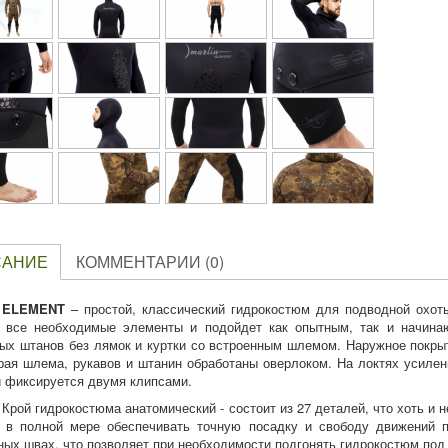
САНИЕ
КОММЕНТАРИИ (0)
ELEMENT
– простой, классический гидрокостюм для подводной охоты
 все необходимые элементы и подойдет как опытным, так и начина
ых штанов без лямок и куртки со встроенным шлемом. Наружное покрыт
края шлема, рукавов и штанин обработаны оверлоком. На локтях усилени
и фиксируется двумя клипсами.
Крой гидрокостюма анатомический - состоит из 27 деталей, что хоть и 
 в полной мере обеспечивать точную посадку и свободу движений п
ных швах, что позволяет при необходимости подгонять гидрокостюм под 