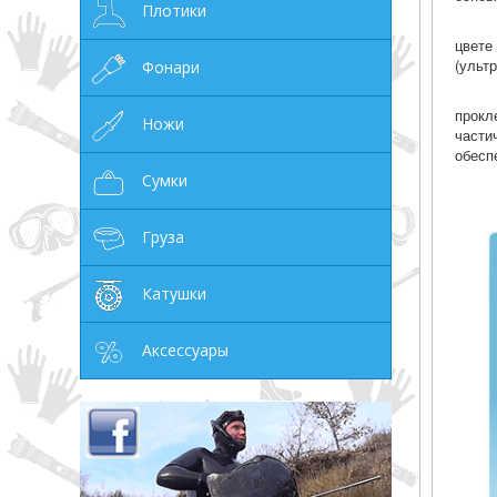
Плотики
цвет
(ульт
Фонари
прокл
Ножи
части
обесп
Сумки
Груза
Катушки
Аксессуары