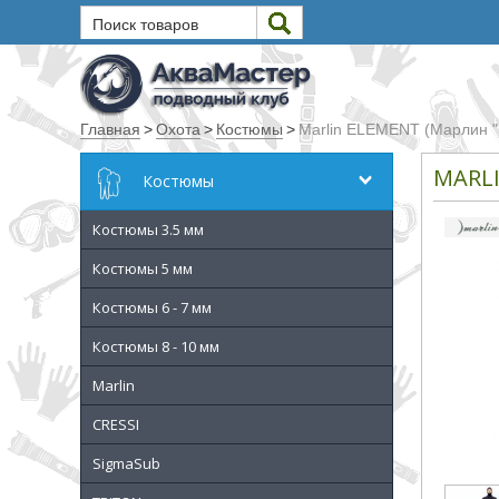
Поиск товаров
Текст
Главная
>
Охота
>
Костюмы
>
Marlin ELEMENT (Марлин "
Искать
MARL
Костюмы
Любое из слов
Костюмы 3.5 мм
Все слова
Точное совпадение
Костюмы 5 мм
Костюмы 6 - 7 мм
Категории
Костюмы 8 - 10 мм
Производитель
Marlin
CRESSI
_JSHOP_SEARCH_COINS
SigmaSub
от
до