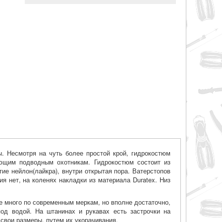
. Несмотря на чуть более простой крой, гидрокостюм
ющим подводным охотникам. Гидрокостюм состоит из
ие нейлон(лайкра), внутри открытая пора. Ватерстопов
я нет, на коленях накладки из материала Duratex. Низ
не много по современным меркам, но вполне достаточно,
од водой. На штанинах и рукавах есть застрочки на
свои размеры, путем их укорачивания.