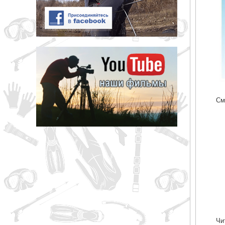
См
Чи