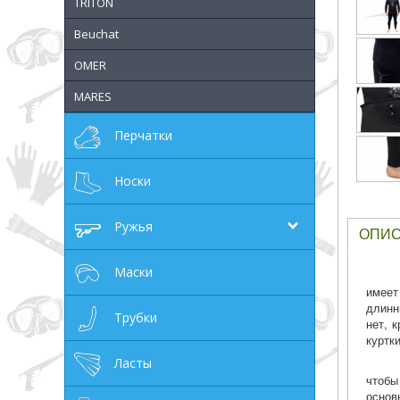
TRITON
грн
Beuchat
OMER
MARES
ОТМЕНА
Перчатки
Носки
Ружья
ОПИ
Маски
имеет
длинн
Трубки
нет, 
куртк
Ласты
чтобы
основ