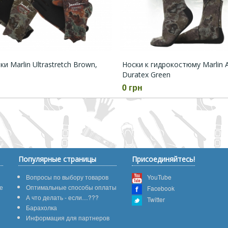
и Marlin Ultrastretch Brown,
Носки к гидрокостюму Marlin 
Duratex Green
0 грн
Популярные страницы
Присоединяйтесь!
Вопросы по выбору товаров
YouTube
е
Оптимальные способы оплаты
Facebook
А что делать - если…???
Twitter
Барахолка
Информация для партнеров