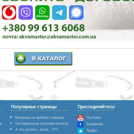
Популярные страницы
Присоединяйтесь!
Вопросы по выбору товаров
YouTube
е
Оптимальные способы оплаты
Facebook
А что делать - если…???
Twitter