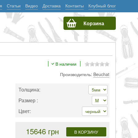
я
Статьи
Видео
Доставка
Контакты
Клубный блог
Корзина
В наличии
Производитель:
Beuchat
Толщина:
Размер :
Цвет:
15646 грн