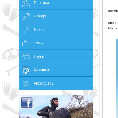
Плотики
локтя
Фонари
лично
костю
Ножи
Сумки
Груза
Катушки
Аксессуары