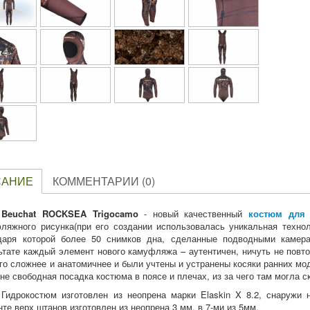
САНИЕ
КОММЕНТАРИИ (0)
Beuchat ROCKSEA Trigocamo
- новый качественный
костюм для
ляжного рисунка(при его создании использовалась уникальная технол
даря которой более 50 снимков дна, сделанные подводными камер
ьтате каждый элемент нового камуфляжа – аутентичен, ничуть не повтор
го сложнее и анатомичнее и были учтены и устранены косяки ранних мо
не свободная посадка костюма в поясе и плечах, из за чего там могла с
Гидрокостюм изготовлен из неопрена марки Elaskin X 8.2, снаружи 
нте верх штанов изготовлен из неопрена 3 мм, в 7-ми из 5мм.