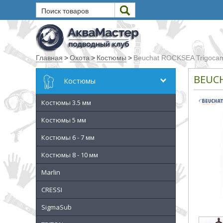
Поиск товаров
Текст
Главная
>
Охота
>
Костюмы
>
Beuchat ROCKSEA Trigoca
Искать
BEUC
Костюмы
Любое из слов
Костюмы 3.5 мм
Все слова
Точное совпадение
Костюмы 5 мм
Костюмы 6 - 7 мм
Категории
Костюмы 8 - 10 мм
Производитель
Marlin
CRESSI
_JSHOP_SEARCH_COINS
SigmaSub
от
до