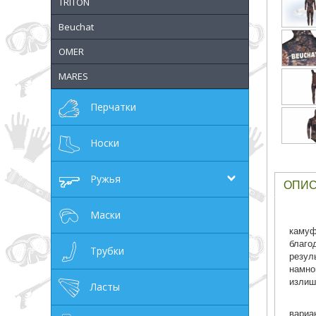
TRITON
грн
Beuchat
OMER
MARES
ОТМЕНА
Перчатки
Носки
Ружья
ОПИ
Маски
камуф
благо
Трубки
резул
намно
излиш
Ласты
вариа