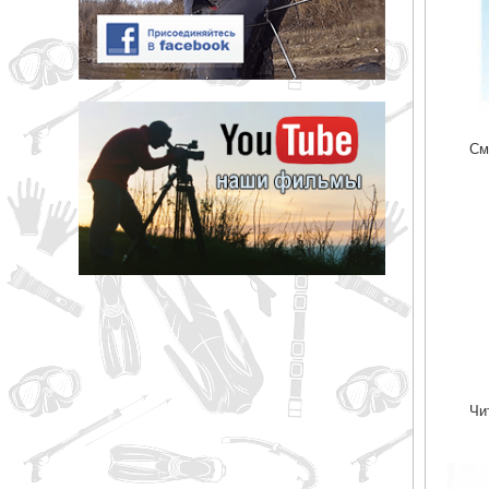
См
Чи