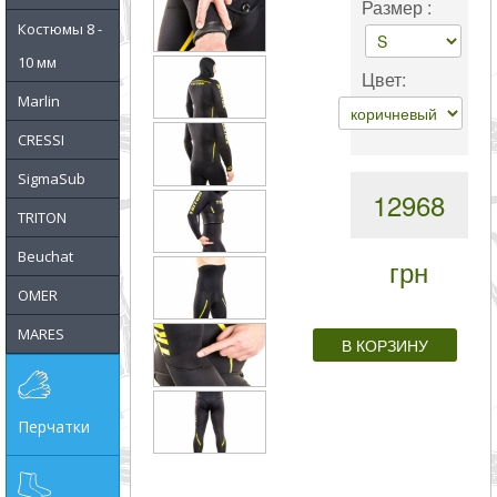
Размер :
совпадение
Костюмы 8 -
10 мм
Цвет:
Категории
Marlin
Производитель
CRESSI
SigmaSub
_JSHOP_SEARCH_COINS
12968
TRITON
от
Beuchat
грн
OMER
до
MARES
грн
Перчатки