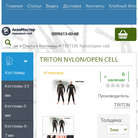
Главная
Статьи
Видео
Доставка
Контакты
Клубный блог
Главная
>
Охота
>
Костюмы
>
TRITON Nylon/open cell
TRITON NYLON/OPEN CELL
Текст
Костюмы
В
наличии
Искать
Костюмы 3.5
Любое из
мм
Производитель:
слов
TRITON
Костюмы 5
Все
мм
Толщина:
слова
Костюмы 6 -
Точное
7 мм