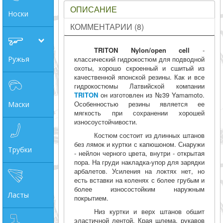
ОПИСАНИЕ
Носки
КОММЕНТАРИИ (8)
TRITON Nylon/open cell
-
классический гидрокостюм для подводной
Ружья
охоты, хорошо скроенный и сшитый из
качественной японской резины. Как и все
гидрокостюмы Латвийской компании
TRITON
он изготовлен из №39 Yamamoto.
Особенностью резины является ее
Маски
мягкость при сохранении хорошей
износоустойчивости.
Костюм состоит из длинных штанов
без лямок и куртки с капюшоном. Снаружи
Трубки
- нейлон черного цвета, внутри - открытая
пора. На груди накладка-упор для зарядки
арбалетов. Усиления на локтях нет, но
есть вставки на коленях с более грубым и
более износостойким наружным
Ласты
покрытием.
Низ куртки и верх штанов обшит
эластичной лентой. Края шлема, рукавов