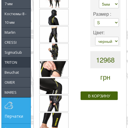
совпадение
7 мм
Размер :
Костюмы 8 -
Категории
10 мм
Производитель
Цвет:
Marlin
CRESSI
_JSHOP_SEARCH_COINS
SigmaSub
12968
от
TRITON
Beuchat
грн
до
OMER
MARES
грн
Перчатки