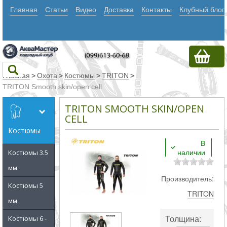
Главная
Статьи
Видео
Доставка
Контакты
Клубный блог
Главная
>
Охота
>
Костюмы
>
TRITON
>
TRITON Smooth skin/open cell
Текст
TRITON SMOOTH SKIN/OPEN
CELL
Костюмы
Искать
В
наличии
Любое из
Костюмы 3.5
мм
слов
Производитель:
Все
Костюмы 5
TRITON
слова
мм
Точное
Толщина:
Костюмы 6 -