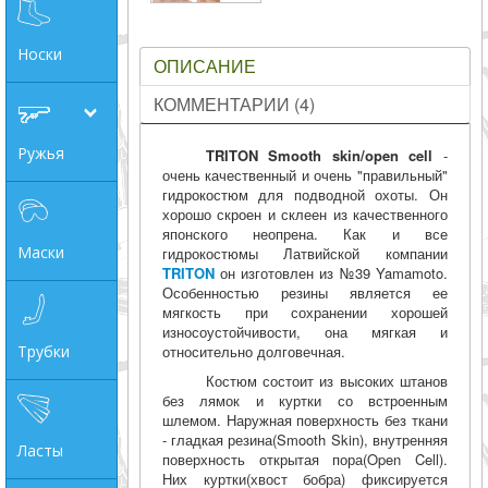
Носки
ОПИСАНИЕ
КОММЕНТАРИИ (4)
Ружья
TRITON Smooth skin/open cell
-
очень качественный и очень "правильный"
гидрокостюм для подводной охоты. Он
хорошо скроен и склеен из качественного
японского неопрена. Как и все
Маски
гидрокостюмы Латвийской компании
TRITON
он изготовлен из №39 Yamamoto.
Особенностью резины является ее
мягкость при сохранении хорошей
износоустойчивости, она мягкая и
относительно долговечная.
Трубки
Костюм состоит из высоких штанов
без лямок и куртки со встроенным
шлемом. Наружная поверхность без ткани
- гладкая резина(Smooth Skin), внутренняя
Ласты
поверхность открытая пора(Open Cell).
Них куртки(хвост бобра) фиксируется