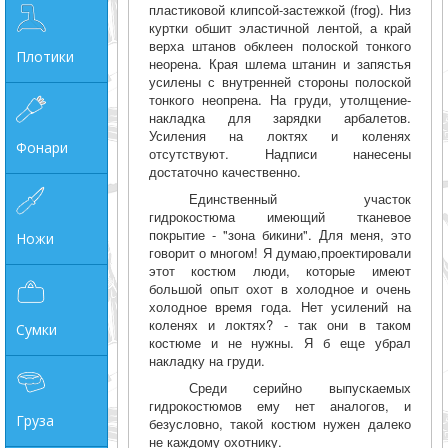
пластиковой клипсой-застежкой (frog). Низ
куртки обшит эластичной лентой, а край
верха штанов обклеен полоской тонкого
Плотики
неорена. Края шлема штанин и запястья
усилены с внутренней стороны полоской
тонкого неопрена. На груди, утолщение-
накладка для зарядки арбалетов.
Усиления на локтях и коленях
Фонари
отсутствуют. Надписи нанесены
достаточно качественно.
Единственный участок
гидрокостюма имеющий тканевое
покрытие - "зона бикини". Для меня, это
Ножи
говорит о многом! Я думаю,проектировали
этот костюм люди, которые имеют
большой опыт охот в холодное и очень
холодное время года. Нет усилений на
коленях и локтях? - так они в таком
Сумки
костюме и не нужны. Я б еще убрал
накладку на груди.
Среди серийно выпускаемых
гидрокостюмов ему нет аналогов, и
Груза
безусловно, такой костюм нужен далеко
не каждому охотнику.