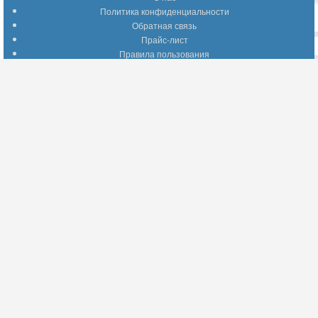
Политика конфиденциальности
Обратная связь
Прайс-лист
Правила пользования
Помощь по сайту
Путеводитель по сайту
Информация о доставке
Отследить Ваш заказ
Возврат и обмен
Помощь
Популярные страницы
Вопросы по выбору товаров
Оптимальные способы оплаты
А что делать - если…???
Барахолка
Информация для партнеров
Присоединяйтесь!
YouTube