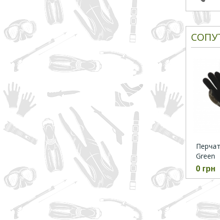
СОПУ
Перчатк
Green
0 грн