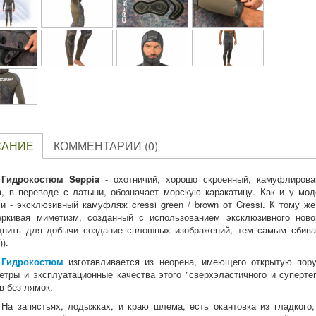
САНИЕ
КОММЕНТАРИИ (0)
Гидрокостюм Seppia
- охотничий, хорошо скроенный, камуфлиров
a, в переводе с латыни, обозначает морскую каракатицу. Как и у мод
и - эксклюзивный камуфляж cressi green / brown от Cressi. К тому ж
еркивая миметизм, созданный с использованием эксклюзивного нов
днить для добычи создание сплошных изображений, тем самым сбивая
)).
Гидрокостюм
изготавливается из неорена, имеющего открытую пору
етры и эксплуатационные качества этого "сверхэластичного и супертеп
в без лямок.
На запястьях, лодыжках, и краю шлема, есть окантовка из гладкого,