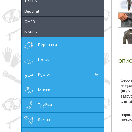
TRITON
грн
Beuchat
OMER
MARES
ОТМЕНА
Перчатки
Носки
ОПИ
Ружья
Seppi
модел
Маски
(подч
затру
сайте)
Трубки
парам
Ласты
штано