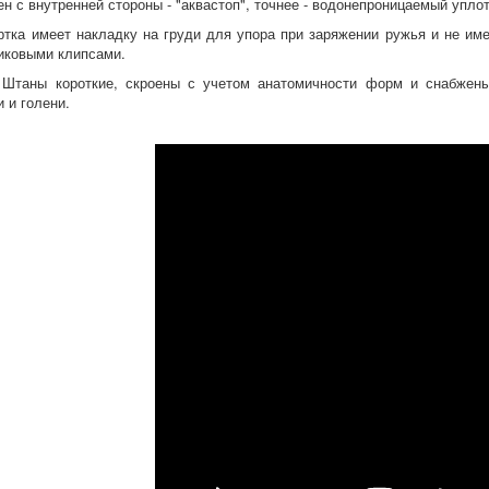
ен с внутренней стороны - "аквастоп", точнее - водонепроницаемый упло
ртка имеет накладку на груди для упора при заряжении ружья и не име
иковыми клипсами.
Штаны короткие, скроены с учетом анатомичности форм и снабжен
и и голени.