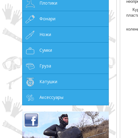
неопр
Плотики
Ку
пласт
Фонари
колен
Ножи
Сумки
Груза
Катушки
Аксессуары