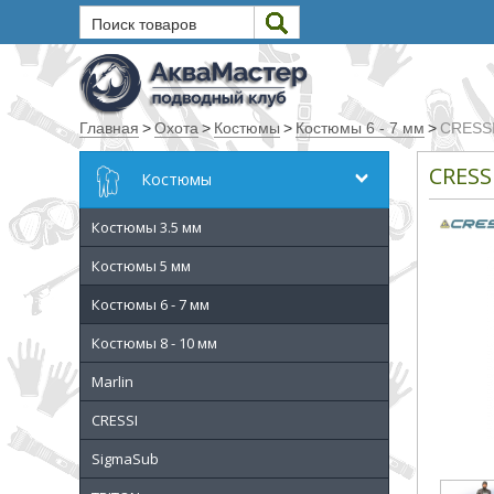
Поиск товаров
Текст
Главная
>
Охота
>
Костюмы
>
Костюмы 6 - 7 мм
>
CRESSI
Искать
CRESS
Костюмы
Любое из слов
Костюмы 3.5 мм
Все слова
Точное совпадение
Костюмы 5 мм
Костюмы 6 - 7 мм
Категории
Костюмы 8 - 10 мм
Производитель
Marlin
CRESSI
_JSHOP_SEARCH_COINS
SigmaSub
от
до