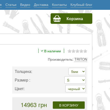
я
Статьи
Видео
Доставка
Контакты
Клубный блог
Корзина
В наличии
Производитель:
TRITON
Толщина:
Размер :
Цвет:
14963 грн