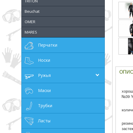
TRITON
грн
Beuchat
OMER
MARES
ОТМЕНА
Перчатки
Носки
ОПИ
Ружья
Маски
хорош
№39 Y
Трубки
колич
Ласты
резин
засте