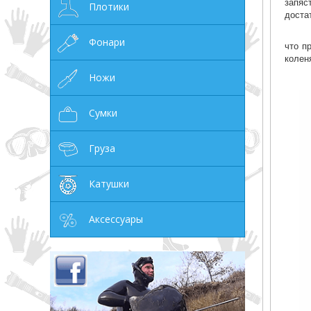
запяс
Плотики
доста
Фонари
что п
колен
Ножи
Сумки
Груза
Катушки
Аксессуары