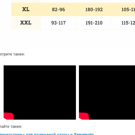
отрите также:
тайте также:
дрокостюмы для подводной охоты и Yamamoto