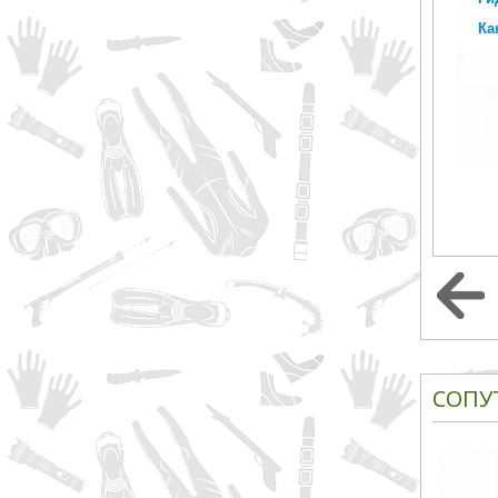
Ка
СОПУ