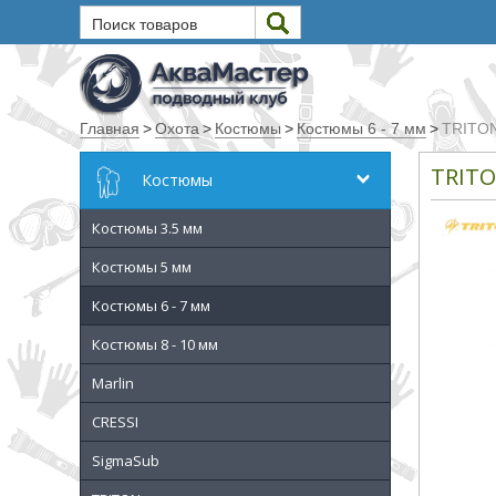
Поиск товаров
Текст
Главная
>
Охота
>
Костюмы
>
Костюмы 6 - 7 мм
>
TRITON
Искать
TRITO
Костюмы
Любое из слов
Костюмы 3.5 мм
Все слова
Точное совпадение
Костюмы 5 мм
Костюмы 6 - 7 мм
Категории
Костюмы 8 - 10 мм
Производитель
Marlin
CRESSI
_JSHOP_SEARCH_COINS
SigmaSub
от
до