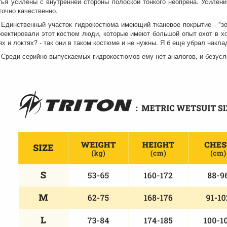
тья усилены с внутренней стороны полоской тонкого неопрена. Усилен
точно качественно.
Единственный участок гидрокостюма имеющий тканевое покрытие - "зон
роектировали этот костюм люди, которые имеют большой опыт охот в х
ях и локтях? - так они в таком костюме и не нужны. Я б еще убрал накла
Среди серийно выпускаемых гидрокостюмов ему нет аналогов, и безусл