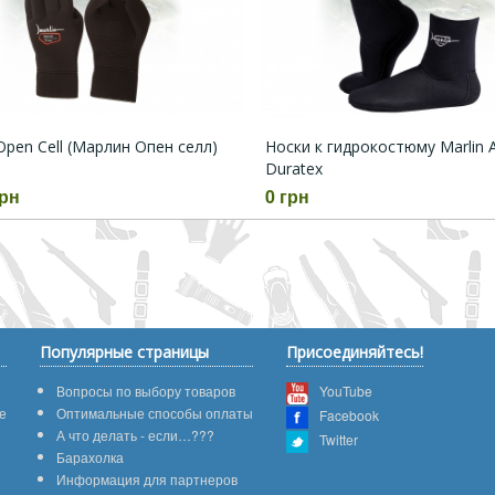
 Open Cell (Марлин Опен селл)
Носки к гидрокостюму Marlin 
Duratex
грн
0 грн
Популярные страницы
Присоединяйтесь!
Вопросы по выбору товаров
YouTube
е
Оптимальные способы оплаты
Facebook
А что делать - если…???
Twitter
Барахолка
Информация для партнеров