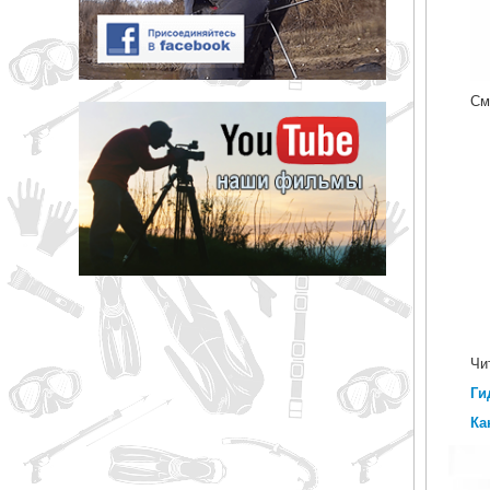
См
Чи
Ги
Ка