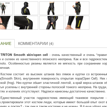
САНИЕ
КОММЕНТАРИИ (4)
TRITON Smooth skin/open cell
- очень качественный и очень "прави
н и склеен из качественного японского неопрена. Как и все гидрокост
oto. Особенностью резины является ее мягкость при сохранении хор
вечная.
Костюм состоит из высоких штанов без лямок и куртки со встроенны
а(Smooth Skin), внутренняя поверхность открытая пора(Open Cell). Них
жкой (frog). Низ куртки обшит эластичной лентой, а край верха штанов 
тья усилены с внутренней стороны полоской тонкого неопрена. На груди
ктях и коленях отсутствуют. Надписи нанесены достаточно качественно.
Единственный участок гидрокостюма имеющий тканевое покрытие - 
,проектировали этот костюм люди, которые имеют большой опыт охот в
ленях и локтях? - так они в таком костюме и не нужны. Я б еще убрал нак