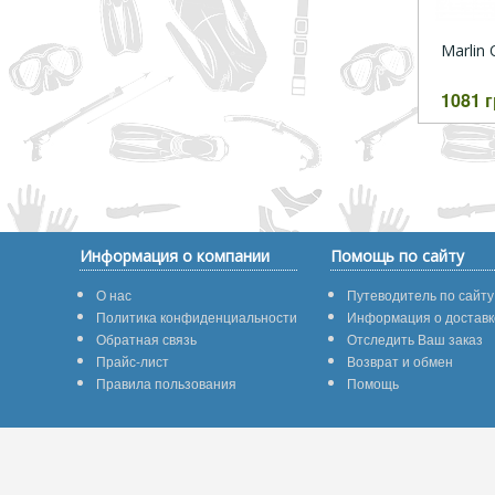
Marlin
1081 
Информация о компании
Помощь по сайту
О нас
Путеводитель по сайту
Политика конфиденциальности
Информация о доставк
Обратная связь
Отследить Ваш заказ
Прайс-лист
Возврат и обмен
Правила пользования
Помощь
© 2026 АкваМастер