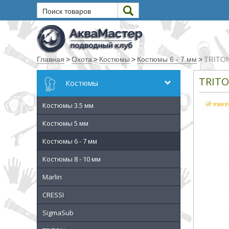
Поиск товаров
Текст
Главная
>
Охота
>
Костюмы
>
Костюмы 6 - 7 мм
>
TRITON 
Искать
TRITO
Костюмы
Любое из слов
Костюмы 3.5 мм
Все слова
Точное совпадение
Костюмы 5 мм
Костюмы 6 - 7 мм
Категории
Костюмы 8 - 10 мм
Производитель
Marlin
CRESSI
_JSHOP_SEARCH_COINS
SigmaSub
от
до