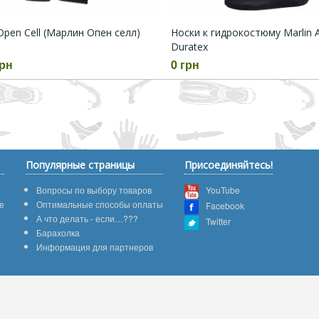
 Open Cell (Марлин Опен селл)
Носки к гидрокостюму Marlin 
Duratex
грн
0 грн
Популярные страницы
Присоединяйтесь!
Вопросы по выбору товаров
YouTube
е
Оптимальные способы оплаты
Facebook
А что делать - если…???
Twitter
Барахолка
Информация для партнеров