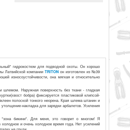
льный" гидрокостюм для подводной охоты. Он хорошо
юмы Латвийской компании
TRITON
он изготовлен из №39
ошей износоустойчивости, она мягкая и относительно
м шлемом. Наружная поверхность без ткани - гладкая
 куртки(хвост бобра) фиксируется пластиковой клипсой-
обклеен полоской тонкого неорена. Края шлема штанин и
, утолщение-накладка для зарядки арбалетов. Усиления
"зона бикини". Для меня, это говорит о многом! Я
 холодное и очень холодное время года. Нет усилений
ладку на груди.