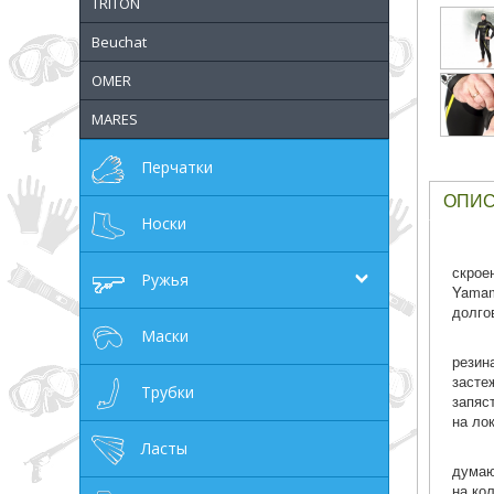
TRITON
грн
Beuchat
OMER
MARES
ОТМЕНА
Перчатки
ОПИ
Носки
скрое
Ружья
Yamam
долго
Маски
резин
засте
Трубки
запяс
на ло
Ласты
думаю
на ко