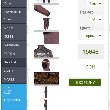
совпадение
7 мм
Размер :
Костюмы 8 -
Категории
10 мм
Производитель
Цвет:
Marlin
CRESSI
_JSHOP_SEARCH_COINS
SigmaSub
15646
от
TRITON
Beuchat
грн
до
OMER
MARES
грн
Перчатки