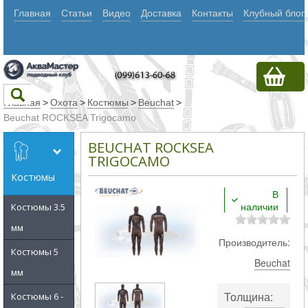
Главная
Статьи
Видео
Доставка
Контакты
Клубный блог
Главная
>
Охота
>
Костюмы
>
Beuchat
>
Beuchat ROCKSEA Trigocamo
Текст
BEUCHAT ROCKSEA
TRIGOCAMO
Костюмы
Искать
В
наличии
Любое из
Костюмы 3.5
мм
слов
Производитель:
Все
Костюмы 5
Beuchat
слова
мм
Точное
Толщина:
Костюмы 6 -