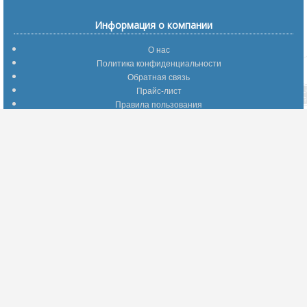
Информация о компании
О нас
Политика конфиденциальности
Обратная связь
Прайс-лист
Правила пользования
Помощь по сайту
Путеводитель по сайту
Информация о доставке
Отследить Ваш заказ
Возврат и обмен
Помощь
Популярные страницы
Вопросы по выбору товаров
Оптимальные способы оплаты
А что делать - если…???
Барахолка
Информация для партнеров