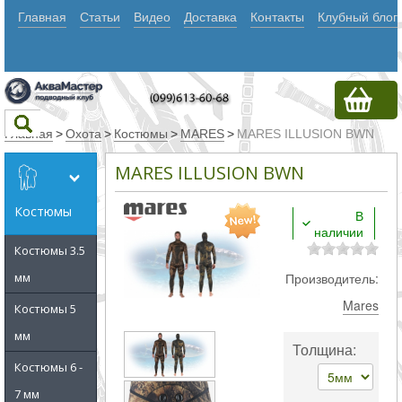
Главная
Статьи
Видео
Доставка
Контакты
Клубный блог
Главная
>
Охота
>
Костюмы
>
MARES
>
MARES ILLUSION BWN
MARES ILLUSION BWN
Текст
Костюмы
В
наличии
Искать
Костюмы 3.5
Любое из
мм
Производитель:
слов
Mares
Костюмы 5
Все
мм
Толщина:
слова
Костюмы 6 -
Точное
7 мм