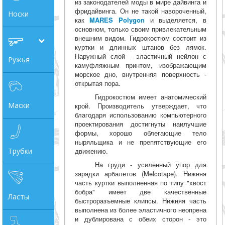
из законодателей моды в мире дайвинга и
фридайвинга. Он не такой навороченный,
Носки
как
MARES Polygon
и выделяется, в
основном, только своим привлекательным
внешним видом. Гидрокостюм состоит из
куртки и длинных штанов без лямок.
Наружный слой - эластичный нейлон с
Ружья
камуфляжным принтом, изображающим
морское дно, внутренняя поверхность -
открытая пора.
Гидрокостюм имеет анатомический
Маски
крой. Производитель утверждает, что
благодаря использованию компьютерного
проектирования достигнуты наилучшие
формы, хорошо облегающие тело
ныряльщика и не препятствующие его
Трубки
движению.
На груди - усиленный упор для
зарядки арбалетов (Melcotape). Нижняя
часть куртки выполненная по типу "хвост
бобра" имеет две качественные
Ласты
быстроразъемные клипсы. Нижняя часть
выполнена из более эластичного неопрена
и дублирована с обеих сторон - это