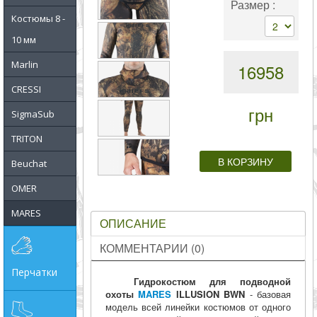
Размер :
совпадение
Костюмы 8 -
10 мм
Категории
Marlin
16958
Производитель
CRESSI
грн
SigmaSub
_JSHOP_SEARCH_COINS
TRITON
от
Beuchat
OMER
до
MARES
ОПИСАНИЕ
грн
КОММЕНТАРИИ (0)
Перчатки
Гидрокостюм для подводной
охоты
MARES
ILLUSION BWN
- базовая
модель всей линейки костюмов от одного