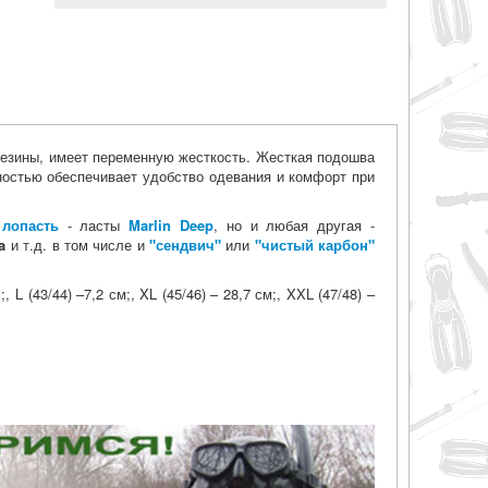
резины, имеет переменную жесткость. Жесткая подошва
ностью обеспечивает удобство одевания и комфорт при
я
лопасть
- ласты
Marlin Deep
, но и любая другая -
a
и т.д. в том числе и
"сендвич"
или
"чистый карбон"
 L (43/44) –7,2 см;, XL (45/46) – 28,7 см;, XXL (47/48) –