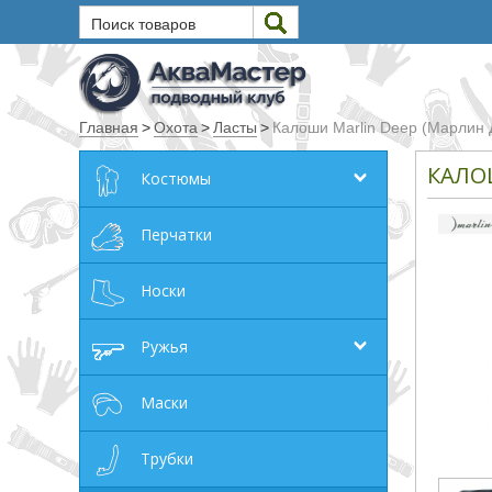
Поиск товаров
Текст
Главная
>
Охота
>
Ласты
>
Калоши Marlin Deep (Марлин 
Искать
КАЛО
Костюмы
Любое из слов
Все слова
Перчатки
Точное совпадение
Носки
Категории
Ружья
Производитель
Маски
_JSHOP_SEARCH_COINS
Трубки
от
до