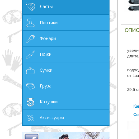
Ласты
грн
Плотики
ОПИ
Фонари
ОТМЕНА
увели
Ножи
длите
подхо
Сумки
от Lea
Груза
29,5 
Катушки
Ка
Со
Аксессуары