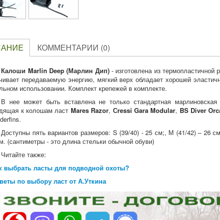
САНИЕ
КОММЕНТАРИИ (0)
Калоши Marlin Deep (Марлин Дип)
- изготовлена из термопластичной 
чивает передаваемую энергию, мягкий верх обладает хорошей эластич
льном использовании. Комплект крепежей в комплекте.
В нее может быть вставлена не только стандартная марлиновска
дящая к колошам ласт
Mares Razor
,
Сressi Gara Modular
,
BS Diver Orc
derfins.
Доступны пять вариантов размеров: S (39/40) - 25 см;, М (41/42) – 26 см;,
см. (сантиметры - это длина стельки обычной обуви)
Читайте также:
к выбрать ласты для подводной охоты?
веты по выбору ласт от А.Уткина