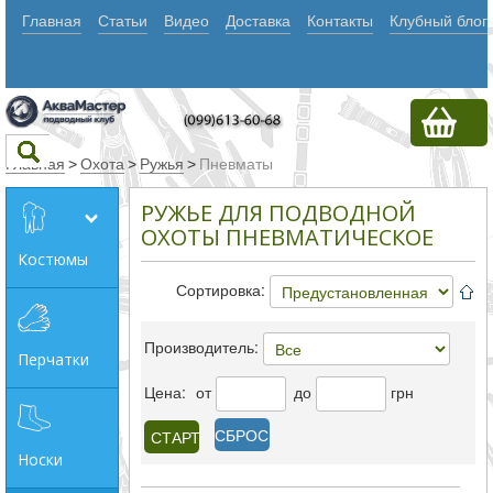
Главная
Статьи
Видео
Доставка
Контакты
Клубный блог
Главная
>
Охота
>
Ружья
>
Пневматы
РУЖЬЕ ДЛЯ ПОДВОДНОЙ
Текст
ОХОТЫ ПНЕВМАТИЧЕСКОЕ
Костюмы
Сортировка:
Искать
Любое из
Производитель:
Перчатки
слов
Цена:
от
до
грн
Все
СБРОС
слова
Носки
Точное