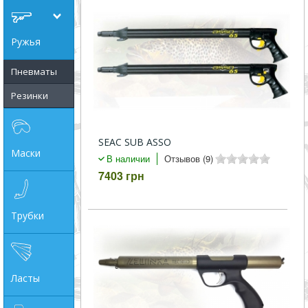
совпадение
Ружья
Категории
Пневматы
Производитель
Резинки
_JSHOP_SEARCH_COINS
SEAC SUB ASSO
от
Маски
В наличии
Отзывов (9)
7403 грн
до
Трубки
грн
Ласты