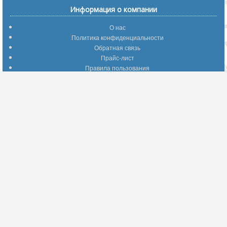
Информация о компании
О нас
Политика конфиденциальности
Обратная связь
Прайс-лист
Правила пользования
Помощь по сайту
Путеводитель по сайту
Информация о доставке
Отследить Ваш заказ
Возврат и обмен
Помощь
Популярные страницы
Вопросы по выбору товаров
Оптимальные способы оплаты
А что делать - если…???
Барахолка
Информация для партнеров