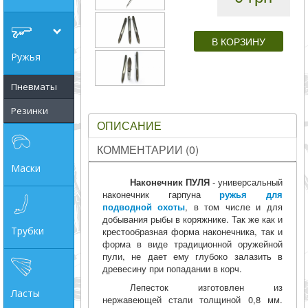
совпадение
Категории
Ружья
Производитель
Пневматы
Резинки
_JSHOP_SEARCH_COINS
ОПИСАНИЕ
от
КОММЕНТАРИИ (0)
Маски
Наконечник ПУЛЯ
- универсальный
до
наконечник гарпуна
ружья для
подводной охоты
, в том числе и для
добывания рыбы в коряжнике. Так же как и
грн
Трубки
крестообразная форма наконечника, так и
форма в виде традиционной оружейной
пули, не дает ему глубоко залазить в
древесину при попадании в корч.
Лепесток изготовлен из
Ласты
нержавеющей стали толщиной 0,8 мм.