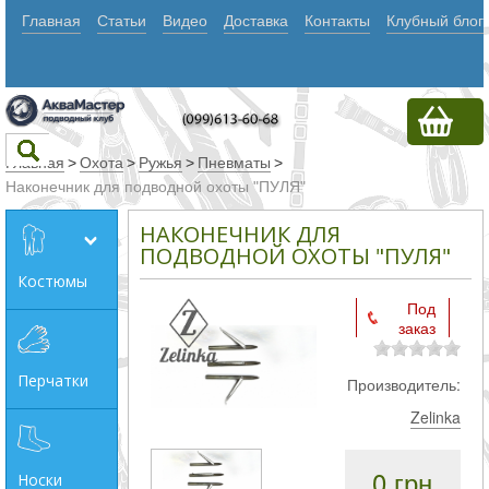
Главная
Статьи
Видео
Доставка
Контакты
Клубный блог
Главная
>
Охота
>
Ружья
>
Пневматы
>
Наконечник для подводной охоты "ПУЛЯ"
Текст
НАКОНЕЧНИК ДЛЯ
ПОДВОДНОЙ ОХОТЫ "ПУЛЯ"
Костюмы
Искать
Под
заказ
Любое из
слов
Перчатки
Производитель:
Все
Zelinka
слова
Точное
0 грн
Носки