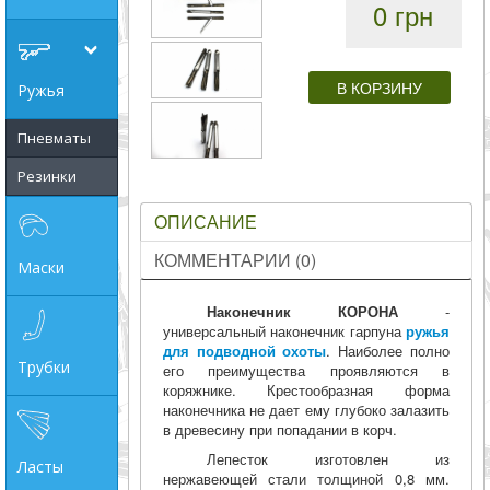
0 грн
совпадение
Категории
Ружья
Производитель
Пневматы
Резинки
_JSHOP_SEARCH_COINS
ОПИСАНИЕ
от
КОММЕНТАРИИ (0)
Маски
до
Наконечник КОРОНА
-
универсальный наконечник гарпуна
ружья
для подводной охоты
. Наиболее полно
грн
Трубки
его преимущества проявляются в
коряжнике. Крестообразная форма
наконечника не дает ему глубоко залазить
в древесину при попадании в корч.
Лепесток изготовлен из
Ласты
нержавеющей стали толщиной 0,8 мм.