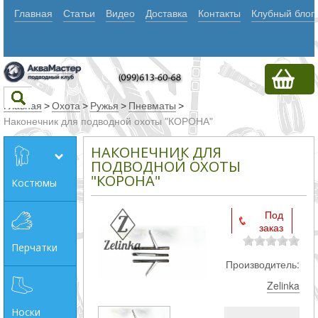
Главная
Статьи
Видео
Доставка
Контакты
Клубный блог
Главная
>
Охота
>
Ружья
>
Пневматы
>
Наконечник для подводной охоты "КОРОНА"
Текст
НАКОНЕЧНИК ДЛЯ
ПОДВОДНОЙ ОХОТЫ
"КОРОНА"
Костюмы
Искать
Любое из
Под
заказ
слов
Перчатки
Все
Производитель:
слова
Zelinka
Точное
Носки