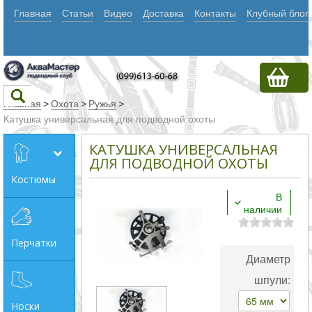
Главная
Статьи
Видео
Доставка
Контакты
Клубный блог
Главная
>
Охота
>
Ружья
>
Катушка универсальная для подводной охоты
Текст
КАТУШКА УНИВЕРСАЛЬНАЯ
ДЛЯ ПОДВОДНОЙ ОХОТЫ
Костюмы
Искать
В
наличии
Любое из
слов
Перчатки
Все
Диаметр
слова
шпули:
Точное
Носки