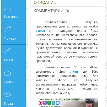
ОПИСАНИЕ
КОММЕНТАРИИ (0)
Плотики
Универсальная катушка,
предназначена для установки на любое
ружье
для подводной охоты. Рама
изготовлена из нержавеющего сплава.
Фонари
Шпуля составная - ось металлическая,
боковины из конструкционного пластика.
Ручка достаточно большая и удобная. С
противоположной стороны расположен
пластиковый вороток регулировки усилия
Ножи
вращения.
Диаметр шпули 65 или 70мм,
вместимость 2мм
линя
до 30м.
(оптимальное количество 20м). Вес
катушки 134-150 гр. Катушка
Сумки
устанавливается на ружья любых типов.
Крепится хомутами, изолентой,
капроновой нитью и т.д.
Груза