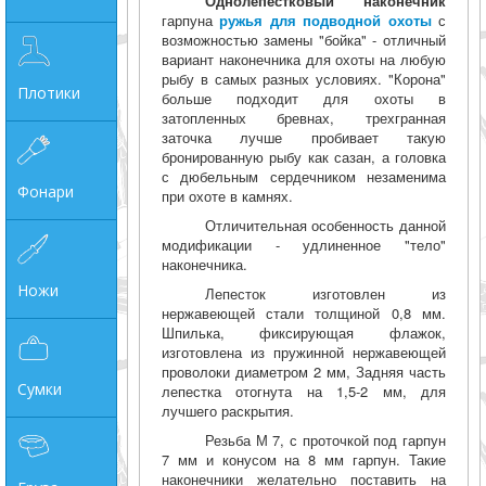
Однолепестковый наконечник
гарпуна
ружья для подводной охоты
с
возможностью замены "бойка" - отличный
вариант наконечника для охоты на любую
рыбу в самых разных условиях. "Корона"
Плотики
больше подходит для охоты в
затопленных бревнах, трехгранная
заточка лучше пробивает такую
бронированную рыбу как сазан, а головка
с дюбельным сердечником незаменима
Фонари
при охоте в камнях.
Отличительная особенность данной
модификации - удлиненное "тело"
наконечника.
Ножи
Лепесток изготовлен из
нержавеющей стали толщиной 0,8 мм.
Шпилька, фиксирующая флажок,
изготовлена из пружинной нержавеющей
проволоки диаметром 2 мм, Задняя часть
Сумки
лепестка отогнута на 1,5-2 мм, для
лучшего раскрытия.
Резьба М 7, с проточкой под гарпун
7 мм и конусом на 8 мм гарпун. Такие
наконечники желательно поставить на