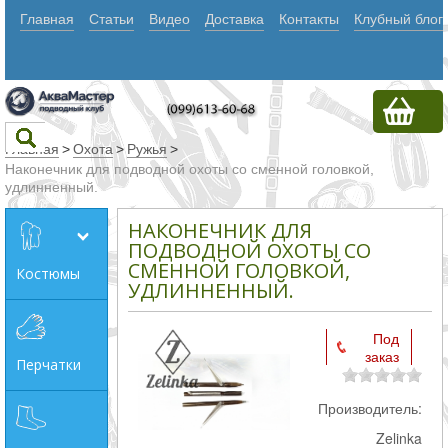
Главная
Статьи
Видео
Доставка
Контакты
Клубный блог
Главная
>
Охота
>
Ружья
>
Наконечник для подводной охоты со сменной головкой,
удлинненный.
Текст
НАКОНЕЧНИК ДЛЯ
ПОДВОДНОЙ ОХОТЫ СО
СМЕННОЙ ГОЛОВКОЙ,
Искать
Костюмы
УДЛИННЕННЫЙ.
Любое из
слов
Под
заказ
Все
Перчатки
слова
Производитель:
Точное
Zelinka