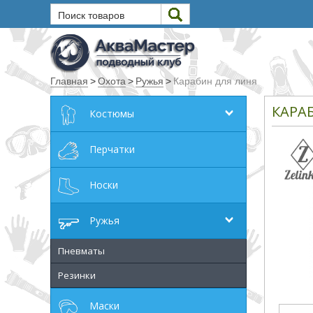
Поиск товаров
Текст
Главная
>
Охота
>
Ружья
>
Карабин для линя
Искать
КАРА
Костюмы
Любое из слов
Все слова
Перчатки
Точное совпадение
Носки
Категории
Ружья
Производитель
Пневматы
Резинки
_JSHOP_SEARCH_COINS
Маски
от
до