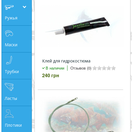
совпадение
Ружья
Категории
Производитель
Маски
_JSHOP_SEARCH_COINS
Клей для гидрокостюма
от
В наличии
Отзывов (0)
Трубки
240 грн
до
Ласты
грн
Плотики