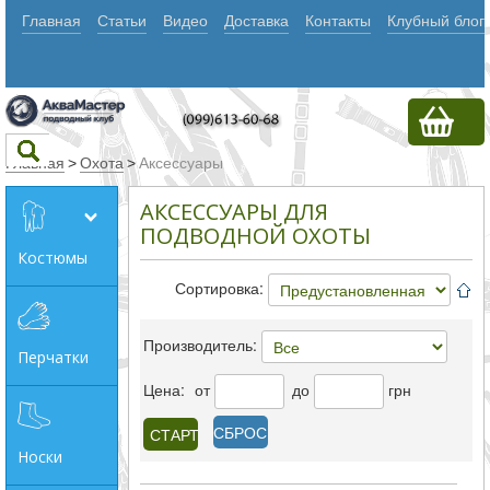
Главная
Статьи
Видео
Доставка
Контакты
Клубный блог
Главная
>
Охота
>
Аксессуары
АКСЕССУАРЫ ДЛЯ
Текст
ПОДВОДНОЙ ОХОТЫ
Костюмы
Сортировка:
Искать
Любое из
Производитель:
Перчатки
слов
Цена:
от
до
грн
Все
СБРОС
слова
Носки
Точное