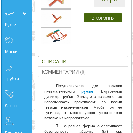
совпадение
Категории
Ружья
Производитель
_JSHOP_SEARCH_COINS
Маски
ОПИСАНИЕ
от
КОММЕНТАРИИ (0)
Трубки
до
Предназначена для зарядки
пневматического
ружья
. Внутренний
диаметр трубки 12 мм., это позволяет ее
грн
использовать практически со всеми
Ласты
типами
наконечников
. Чтобы он не
тупился, в месте упора установлена
вставка из капролактама.
Т - образная форма обеспечивает
безопасность. Габариты 8х8 см.
Плотики