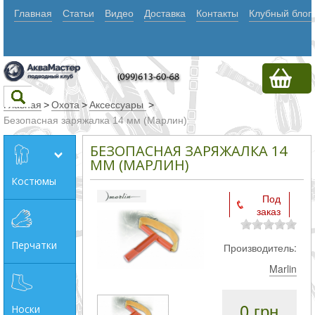
Главная
Статьи
Видео
Доставка
Контакты
Клубный блог
Главная
>
Охота
>
Аксессуары
>
Безопасная заряжалка 14 мм (Марлин)
Текст
БЕЗОПАСНАЯ ЗАРЯЖАЛКА 14
ММ (МАРЛИН)
Костюмы
Искать
Под
заказ
Любое из
слов
Перчатки
Производитель:
Все
Marlin
слова
Точное
0 грн
Носки