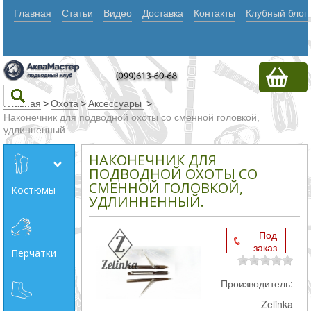
Главная
Статьи
Видео
Доставка
Контакты
Клубный блог
Главная
>
Охота
>
Аксессуары
>
Наконечник для подводной охоты со сменной головкой,
удлинненный.
Текст
НАКОНЕЧНИК ДЛЯ
ПОДВОДНОЙ ОХОТЫ СО
СМЕННОЙ ГОЛОВКОЙ,
Искать
Костюмы
УДЛИННЕННЫЙ.
Любое из
слов
Под
заказ
Все
Перчатки
слова
Производитель:
Точное
Zelinka