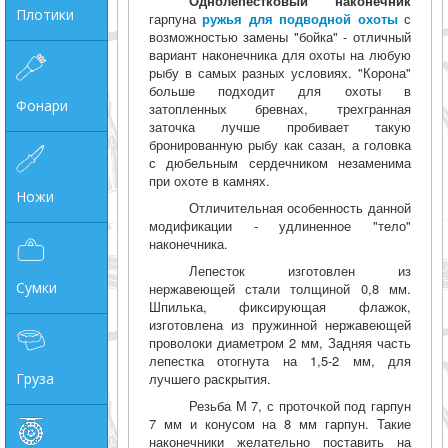
Однолепестковый наконечник
Плотики
гарпуна
ружья для подводной охоты
с
возможностью замены "бойка" - отличный
вариант наконечника для охоты на любую
рыбу в самых разных условиях. "Корона"
больше подходит для охоты в
Фонари
затопленных бревнах, трехгранная
заточка лучше пробивает такую
бронированную рыбу как сазан, а головка
с дюбельным сердечником незаменима
при охоте в камнях.
Ножи
Отличительная особенность данной
модификации - удлиненное "тело"
наконечника.
Лепесток изготовлен из
Сумки
нержавеющей стали толщиной 0,8 мм.
Шпилька, фиксирующая флажок,
изготовлена из пружинной нержавеющей
проволоки диаметром 2 мм, Задняя часть
лепестка отогнута на 1,5-2 мм, для
Груза
лучшего раскрытия.
Резьба М 7, с проточкой под гарпун
7 мм и конусом на 8 мм гарпун. Такие
наконечники желательно поставить на