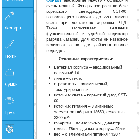
очень мощный. Фонарь построен на базе
корейского светодиода SST-90,
позволяющего получать до 2200 люмен
света при достаточно хорошем КПД.
Фонари
Также заслуживает внимания
функциональный и удобный индикатор
разряда батареи. Для охоты он наверное
великоват, а вот для дайвинга вполне
подойдет.
Ножи
Основные характеристики:
материал корпуса – анодированный
алюминий Т6
линза – стекло
отражатель – алюминиевый,
Сумки
текстурированный
источник света – корейский диод SST-
90
источник питания – 8 литиевых
элементов габарита 18650, емкостью
Груза
2200 мАч
габариты – длина 257мм., диаметр
головы 78мм., диаметр корпуса 52мм.
вес – с элементами питания 1120 г.