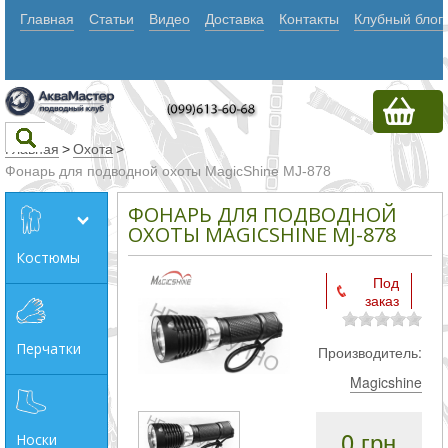
Главная
Статьи
Видео
Доставка
Контакты
Клубный блог
Главная
>
Охота
>
Фонарь для подводной охоты MagicShine MJ-878
Текст
ФОНАРЬ ДЛЯ ПОДВОДНОЙ
ОХОТЫ MAGICSHINE MJ-878
Костюмы
Искать
Под
заказ
Любое из
слов
Перчатки
Производитель:
Все
Magicshine
слова
Точное
0 грн
Носки