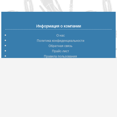
Информация о компании
О нас
Политика конфиденциальности
Обратная связь
Прайс-лист
Правила пользования
Помощь по сайту
Путеводитель по сайту
Информация о доставке
Отследить Ваш заказ
Возврат и обмен
Помощь
Популярные страницы
Вопросы по выбору товаров
Оптимальные способы оплаты