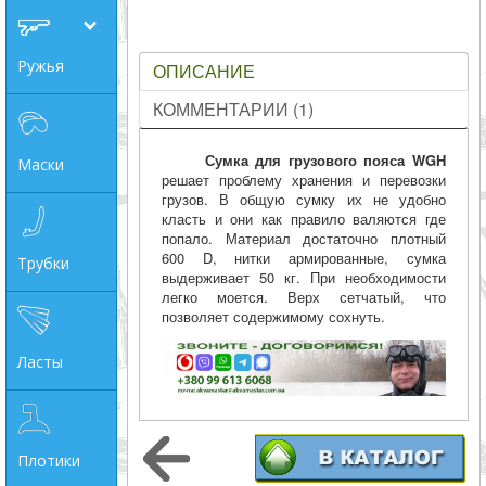
совпадение
Ружья
ОПИСАНИЕ
Категории
КОММЕНТАРИИ (1)
Производитель
Сумка для грузового пояса WGH
Маски
решает проблему хранения и перевозки
_JSHOP_SEARCH_COINS
грузов. В общую сумку их не удобно
класть и они как правило валяются где
от
попало. Материал достаточно плотный
600 D, нитки армированные, сумка
Трубки
выдерживает 50 кг. При необходимости
до
легко моется. Верх сетчатый, что
позволяет содержимому сохнуть.
Ласты
грн
Плотики