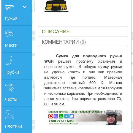
совпадение
Ружья
Категории
ОПИСАНИЕ
Производитель
КОММЕНТАРИИ (0)
Маски
_JSHOP_SEARCH_COINS
Сумка для подводного ружья
WGH
решает проблему хранения и
от
перевозки ружья. В общую сумку ружье
не удобно класть и оно как правило
Трубки
валяются где попало. Материал
до
достаточно плотный 600 D. Мягкая
защитная вставка крепления для гарпунов
и несколько карманов. При необходимости
легко моется. Три варианта размеров 70,
Ласты
грн
80, и 90 см.
Плотики