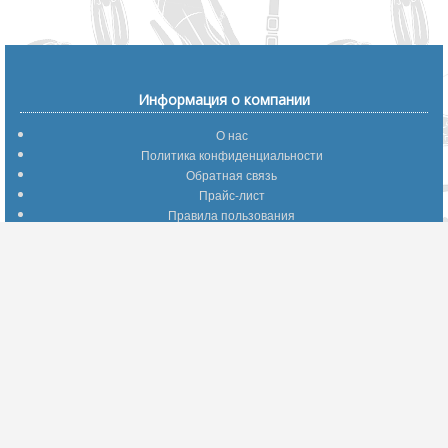
Информация о компании
О нас
Политика конфиденциальности
Обратная связь
Прайс-лист
Правила пользования
Помощь по сайту
Путеводитель по сайту
Информация о доставке
Отследить Ваш заказ
Возврат и обмен
Помощь
Популярные страницы
Вопросы по выбору товаров
Оптимальные способы оплаты