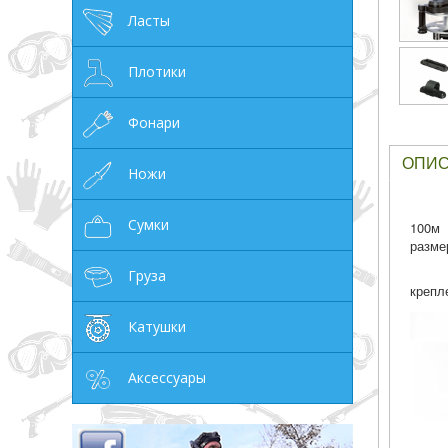
Ласты
грн
Плотики
Фонари
ОТМЕНА
ОПИ
Ножи
Сумки
100м 
разме
Груза
крепл
Катушки
Аксессуары