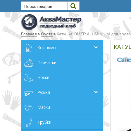
Поиск товаров
Текст
Главная
>
Охота
>
Катушка OMER ALUMINIUM для подво
Искать
КАТУ
Костюмы
Любое из слов
Все слова
Перчатки
Точное совпадение
Носки
Категории
Ружья
Производитель
Маски
_JSHOP_SEARCH_COINS
Трубки
от
до