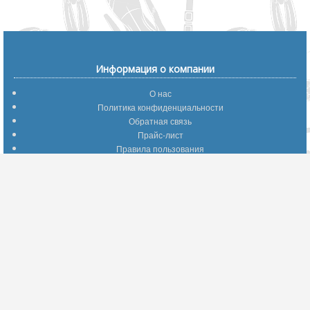
Информация о компании
О нас
Политика конфиденциальности
Обратная связь
Прайс-лист
Правила пользования
Помощь по сайту
Путеводитель по сайту
Информация о доставке
Отследить Ваш заказ
Возврат и обмен
Помощь
Популярные страницы
Вопросы по выбору товаров
Оптимальные способы оплаты