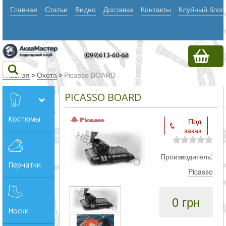
Главная
Статьи
Видео
Доставка
Контакты
Клубный блог
Главная
>
Охота
>
Picasso BOARD
PICASSO BOARD
Текст
Костюмы
Под
заказ
Искать
Любое из
Производитель:
Перчатки
слов
Picasso
Все
0 грн
слова
Носки
Точное