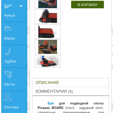
совпадение
Ружья
Категории
Производитель
Маски
_JSHOP_SEARCH_COINS
от
Трубки
до
ОПИСАНИЕ
Ласты
грн
КОММЕНТАРИИ (0)
Буй
для подводной охоты
Плотики
Picasso BOARD
(плот) - надувной плот,
специально предназначенные для