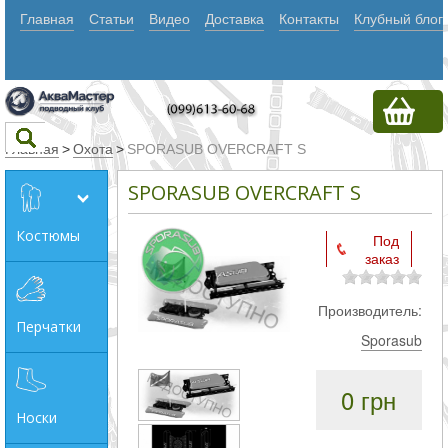
Главная
Статьи
Видео
Доставка
Контакты
Клубный блог
Главная
>
Охота
>
SPORASUB OVERCRAFT S
SPORASUB OVERCRAFT S
Текст
Костюмы
Под
заказ
Искать
Любое из
Производитель:
Перчатки
слов
Sporasub
Все
0 грн
слова
Носки
Точное