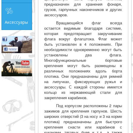
предназначен для хранения фонаря,
грузов, гарпунных наконечников и других
аксессуаров.
Аксессуары
Вращающийся флаг всегда
остается видимым благодаря системе,
которая предотвращает закручивание
флага вокруг флагштока. Флаг может
быть установлен в 4 положениях. При
необходимости одновременно могут быть
установлены два флага.
Многофункциональные бортовые
крепления могут быть размещены в
различных положениях вдоль борта
плотика. Они предназначены для ремней
на липучках, фиксирующих ружья и
аксессуары. С каждой стороны имеется
кольцо из нержавеющей стали для
закрепления карабинов.
Под корпусом расположены 2 пары
зажимов для крепления гарпунов. Шесть
широких отверстий (3 на носу и 3 на корме
плотика) предназначены для быстрого
крепления снасти или карабинов с
куканами, тяговых буев и т.д., а также