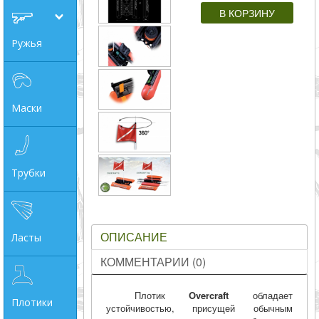
совпадение
Ружья
Категории
Производитель
Маски
_JSHOP_SEARCH_COINS
от
Трубки
до
ОПИСАНИЕ
Ласты
грн
КОММЕНТАРИИ (0)
Плотик
Overcraft
обладает
Плотики
устойчивостью, присущей обычным