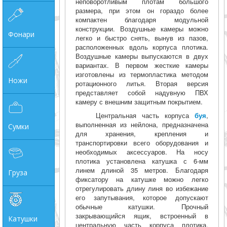
неповоротливым плотам большого
размера, при этом он гораздо более
компактен благодаря модульной
конструкции. Воздушные камеры можно
Фонари
легко и быстро снять, вынув из пазов,
расположенных вдоль корпуса плотика.
Воздушные камеры выпускаются в двух
вариантах. В первом жесткие камеры
изготовлены из термопластика методом
Ножи
ротационного литья. Вторая версия
представляет собой надувную ПВХ
камеру с внешним защитным покрытием.
Центральная часть корпуса
буя
,
выполненная из нейлона, предназначена
Сумки
для хранения, крепления и
транспортировки всего оборудования и
необходимых аксессуаров. На носу
плотика установлена катушка с 6-мм
линем длиной 35 метров. Благодаря
Груза
фиксатору на катушке можно легко
отрегулировать длину линя во избежание
его запутывания, которое допускают
обычные катушки. Прочный
закрывающийся ящик, встроенный в
Катушки
центральную часть корпуса плотика,