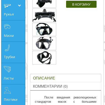
совпадение
Ружья
Категории
Производитель
Маски
_JSHOP_SEARCH_COINS
от
Трубки
до
ОПИСАНИЕ
Ласты
грн
КОММЕНТАРИИ (0)
После введения революционных
Плотики
стандартов масок с большими