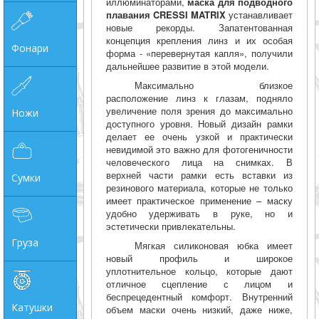
иллюминаторами,
маска для подводного
плавания CRESSI MATRIX
устанавливает
новые рекорды. Запатентованная
концепция крепления линз и их особая
Фонари
форма - «перевернутая капля», получили
дальнейшее развитие в этой модели.
Максимально близкое
расположение линз к глазам, подняло
увеличение поля зрения до максимально
Ножи
доступного уровня. Новый дизайн рамки
делает ее очень узкой и практически
невидимой это важно для фотогеничности
человеческого лица на снимках. В
верхней части рамки есть вставки из
Сумки
резинового материала, которые не только
имеет практическое применение – маску
удобно удерживать в руке, но и
эстетически привлекательны.
Груза
Мягкая силиконовая юбка имеет
новый профиль и широкое
уплотнительное кольцо, которые дают
отличное сцепление с лицом и
беспрецедентный комфорт. Внутренний
Катушки
объем маски очень низкий, даже ниже,