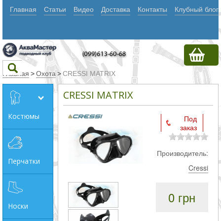
Главная
Статьи
Видео
Доставка
Контакты
Клубный блог
Главная
>
Охота
>
CRESSI MATRIX
CRESSI MATRIX
Текст
Костюмы
Под
заказ
Искать
Любое из
Производитель:
Перчатки
слов
Cressi
Все
0 грн
слова
Носки
Точное