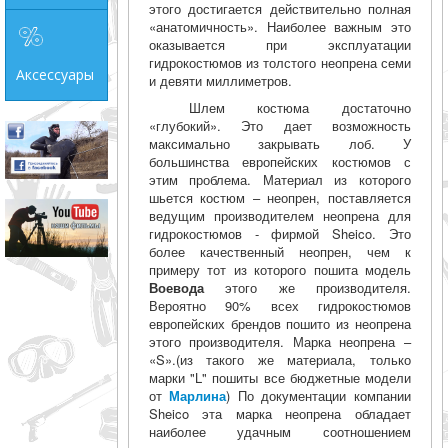
этого достигается действительно полная
«анатомичность». Наиболее важным это
оказывается при эксплуатации
гидрокостюмов из толстого неопрена семи
Аксессуары
и девяти миллиметров.
Шлем костюма достаточно
«глубокий». Это дает возможность
максимально закрывать лоб. У
большинства европейских костюмов с
этим проблема. Материал из которого
шьется костюм – неопрен, поставляется
ведущим производителем неопрена для
гидрокостюмов - фирмой Sheico. Это
более качественный неопрен, чем к
примеру тот из которого пошита модель
Воевода
этого же производителя.
Вероятно 90% всех гидрокостюмов
европейских брендов пошито из неопрена
этого производителя. Марка неопрена –
«S».(из такого же материала, только
марки "L" пошиты все бюджетные модели
от
Марлина
) По документации компании
Sheico эта марка неопрена обладает
наиболее удачным соотношением