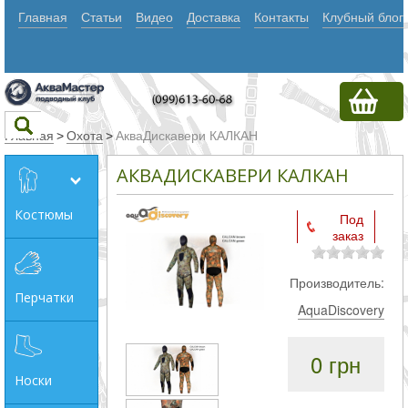
Главная
Статьи
Видео
Доставка
Контакты
Клубный блог
Главная
>
Охота
>
АкваДискавери КАЛКАН
АКВАДИСКАВЕРИ КАЛКАН
Текст
Костюмы
Под
заказ
Искать
Любое из
Производитель:
Перчатки
слов
AquaDiscovery
Все
0 грн
слова
Носки
Точное