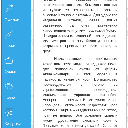
охотничьего костюма. Комплект состоит
из куртки со встроенным шлемом и
высоких штанов с лямками. Для удобства
Фонари
надевания штанов, левая лямка
разъемная, за счет применения
качественной «липучки» - застежки Velcro.
В гидрокостюмах толщиной семь и девять
миллиметров – штаны более длинные и
Ножи
закрывают практически всю спину и
грудь.
Немаловажным положительным
качеством всех моделей гидрокостюмов
для подводной охоты от фирмы
Сумки
АкваДискавери, и этой модели в
частности, является крой. Большинство
производителей в погоне за
удешевлением производства,
максимально упрощают выкройку.
Груза
Неопрен - эластичный материал и он
«прощает», сглаживает недостатки кроя
костюма. Фирма АкваДискавери по этому
пути не пошла. Все основные модели
имеют достаточно сложный крой с
Катушки
большим количеством деталей. За счет