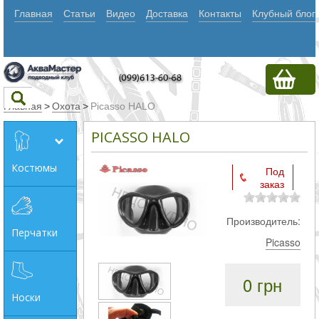
Главная
Статьи
Видео
Доставка
Контакты
Клубный блог
Главная
>
Охота
>
Picasso HALO
PICASSO HALO
Текст
Костюмы
Под
заказ
Искать
Любое из
Производитель:
Перчатки
слов
Picasso
Все
0 грн
слова
Носки
Точное