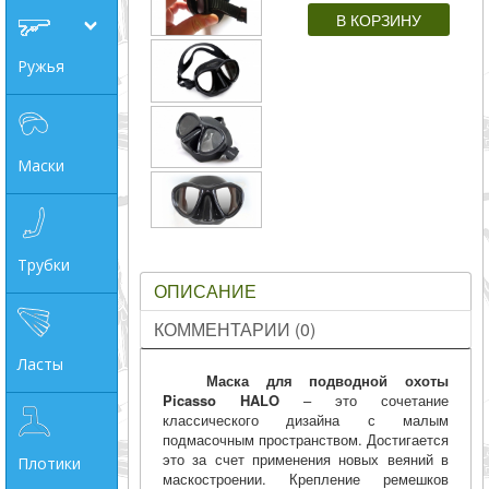
совпадение
Ружья
Категории
Производитель
Маски
_JSHOP_SEARCH_COINS
от
Трубки
ОПИСАНИЕ
до
КОММЕНТАРИИ (0)
Ласты
грн
Маска для подводной охоты
Picasso HALO
– это сочетание
классического дизайна с малым
подмасочным пространством. Достигается
это за счет применения новых веяний в
Плотики
маскостроении. Крепление ремешков