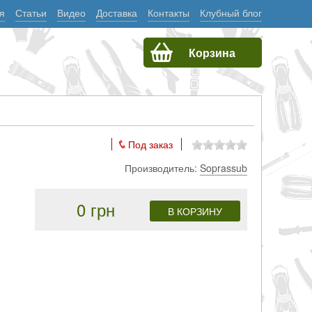
я
Статьи
Видео
Доставка
Контакты
Клубный блог
Корзина
Под заказ
Производитель:
Soprassub
0 грн