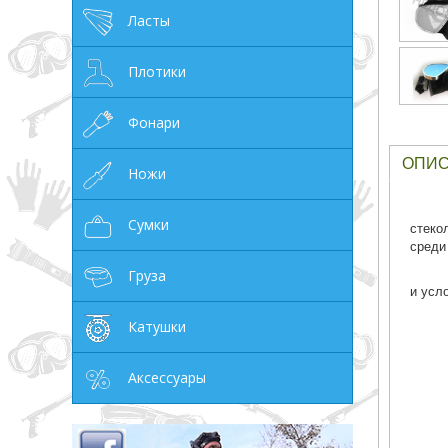
Ласты
грн
Плотики
Фонари
ОТМЕНА
ОПИ
Ножи
Сумки
стеко
среди
Груза
и усло
Катушки
Аксессуары