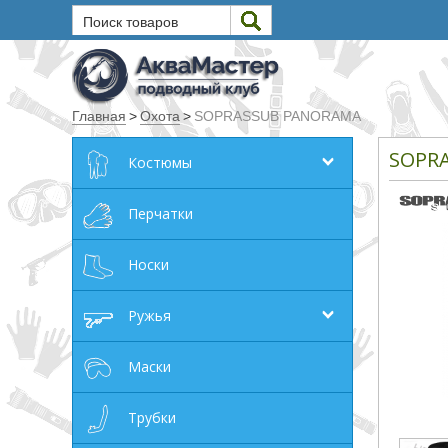
Поиск товаров
Текст
Главная
>
Охота
>
SOPRASSUB PANORAMA
Искать
SOPR
Костюмы
Любое из слов
Все слова
Перчатки
Точное совпадение
Носки
Категории
Ружья
Производитель
Маски
_JSHOP_SEARCH_COINS
Трубки
от
до