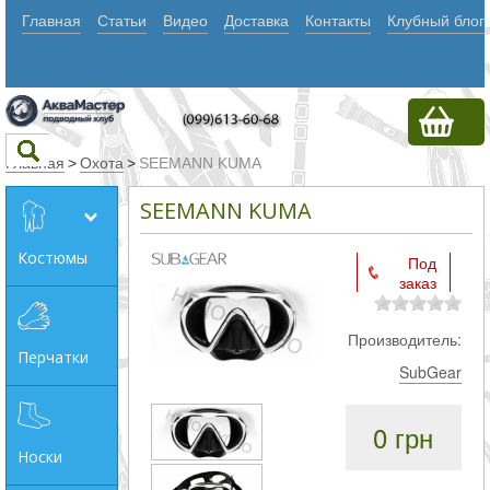
Главная
Статьи
Видео
Доставка
Контакты
Клубный блог
Главная
>
Охота
>
SEEMANN KUMA
SEEMANN KUMA
Текст
Костюмы
Под
заказ
Искать
Любое из
Производитель:
Перчатки
слов
SubGear
Все
0 грн
слова
Носки
Точное