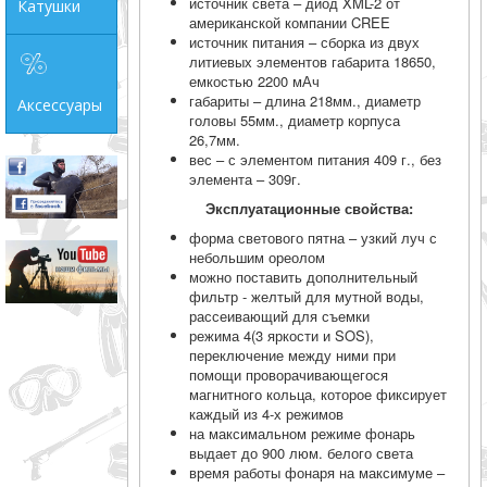
источник света – диод XML-2 от
Катушки
американской компании CREE
источник питания – сборка из двух
литиевых элементов габарита 18650,
емкостью 2200 мАч
габариты – длина 218мм., диаметр
Аксессуары
головы 55мм., диаметр корпуса
26,7мм.
вес – с элементом питания 409 г., без
элемента – 309г.
Эксплуатационные свойства:
форма светового пятна – узкий луч с
небольшим ореолом
можно поставить дополнительный
фильтр - желтый для мутной воды,
рассеивающий для съемки
режима 4(3 яркости и SOS),
переключение между ними при
помощи проворачивающегося
магнитного кольца, которое фиксирует
каждый из 4-х режимов
на максимальном режиме фонарь
выдает до 900 люм. белого света
время работы фонаря на максимуме –