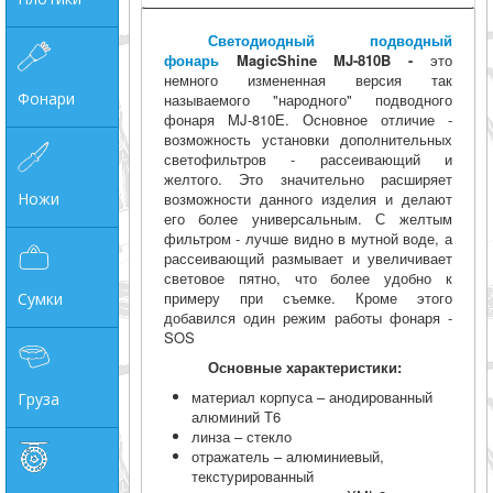
Светодиодный подводный
фонарь
MagicShine MJ-810B -
это
немного измененная версия так
Фонари
называемого "народного" подводного
фонаря MJ-810Е. Основное отличие -
возможность установки дополнительных
светофильтров - рассеивающий и
желтого. Это значительно расширяет
Ножи
возможности данного изделия и делают
его более универсальным. С желтым
фильтром - лучше видно в мутной воде, а
рассеивающий размывает и увеличивает
световое пятно, что более удобно к
примеру при съемке. Кроме этого
Сумки
добавился один режим работы фонаря -
SOS
Основные характеристики:
материал корпуса – анодированный
Груза
алюминий Т6
линза – стекло
отражатель – алюминиевый,
текстурированный