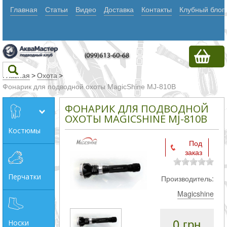
Главная
Статьи
Видео
Доставка
Контакты
Клубный блог
Главная
>
Охота
>
Фонарик для подводной охоты MagicShine MJ-810В
Текст
ФОНАРИК ДЛЯ ПОДВОДНОЙ
ОХОТЫ MAGICSHINE MJ-810В
Костюмы
Искать
Под
заказ
Любое из
слов
Перчатки
Производитель:
Все
Magicshine
слова
Точное
0 грн
Носки