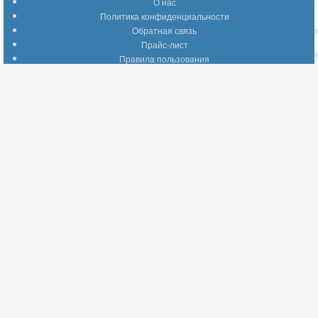
О нас
Политика конфиденциальности
Обратная связь
Прайс-лист
Правила пользования
Помощь по сайту
Путеводитель по сайту
Информация о доставке
Отследить Ваш заказ
Возврат и обмен
Помощь
Популярные страницы
Вопросы по выбору товаров
Оптимальные способы оплаты
А что делать - если…???
Барахолка
Информация для партнеров
Присоединяйтесь!
YouTube