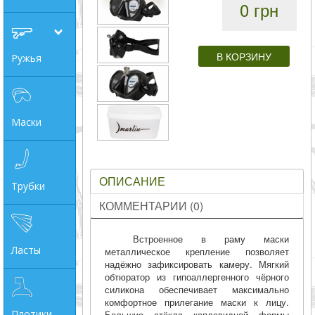
0 грн
совпадение
Категории
Ружья
Производитель
_JSHOP_SEARCH_COINS
Маски
от
ОПИСАНИЕ
Трубки
до
КОММЕНТАРИИ (0)
грн
Встроенное в раму маски
Ласты
металлическое крепление позволяет
надёжно зафиксировать камеру. Мягкий
обтюратор из гипоаллергенного чёрного
силикона обеспечивает максимально
комфортное прилегание маски к лицу.
Плотики
Большие стёкла каплевидной формы