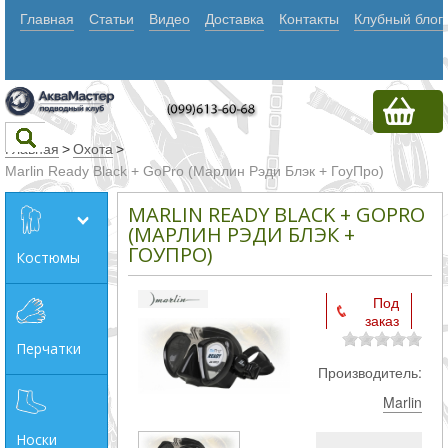
Главная
Статьи
Видео
Доставка
Контакты
Клубный блог
Главная
>
Охота
>
Marlin Ready Black + GoPro (Марлин Рэди Блэк + ГоуПро)
Текст
MARLIN READY BLACK + GOPRO
(МАРЛИН РЭДИ БЛЭК +
ГОУПРО)
Костюмы
Искать
Любое из
Под
заказ
слов
Перчатки
Все
Производитель:
слова
Marlin
Точное
Носки