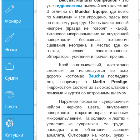
уже
гидрокостюм
высочайшего качества!
В отличии от
Mundial Equipe
, где всего
по минимуму и все упрощено, здесь все
Фонари
по высшему разряду. Очень качественный
неопрен (правда не говорят - какой),
титановое микронапыление на внутренней
поверхности, бесшовная технология
сшивания неопрена в местах где он
Ножи
гнется, всякие запатентованные
обтюраторы, усиления и прочая, прочая...
Крой анатомический, достаточно
сложный, он используется во всех
дорогих костюмах
Beuchat
последних
Сумки
лет, например в
Marlin Prestige
.
Гидрокостюм состоит из высоких штанов с
лямками и куртки со встроенным шлемом.
Наружное покрытие - суперпрочный
Груза
нейлон черного цвета, внутренняя
поверхность - открытая пора с титановым
микронапылением. На коленях и локтях -
усиления из супратекса. На груди -
накладка для облегчения зарядки
Катушки
арбалета. Обтюрация на ногах, руках -