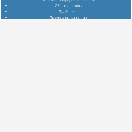
Обратная связь
Прайс-лист
Правила пользования
Помощь по сайту
Путеводитель по сайту
Информация о доставке
Отследить Ваш заказ
Возврат и обмен
Помощь
Популярные страницы
Вопросы по выбору товаров
Оптимальные способы оплаты
А что делать - если…???
Барахолка
Информация для партнеров
Присоединяйтесь!
YouTube
Facebook