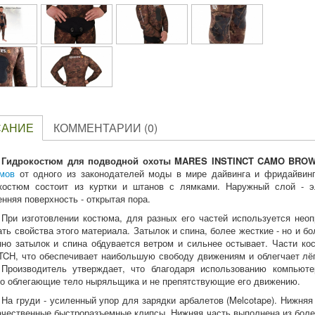
САНИЕ
КОММЕНТАРИИ (0)
Гидрокостюм для подводной охоты MARES INSTINCT CAMO BRO
мов
от одного из законодателей моды в мире дайвинга и фридайвинг
костюм состоит из куртки и штанов с лямками. Наружный слой - 
енняя поверхность - открытая пора.
При изготовлении костюма, для разных его частей используется неоп
ать свойства этого материала. Затылок и спина, более жесткие - но и 
нно затылок и спина обдувается ветром и сильнее остывает. Части к
CH, что обеспечивает наибольшую свободу движениям и облегчает лё
 Производитель утверждает, что благодаря использованию компьют
о облегающие тело ныряльщика и не препятствующие его движению.
На груди - усиленный упор для зарядки арбалетов (Melcotape). Нижняя
ачественные быстроразъемные клипсы. Нижняя часть выполнена из более