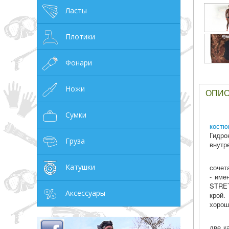
Ласты
грн
Плотики
Фонари
ОТМЕНА
Ножи
ОПИ
Сумки
костю
Гидро
Груза
внутр
Катушки
сочет
- име
STRET
Аксессуары
крой.
хорош
две к