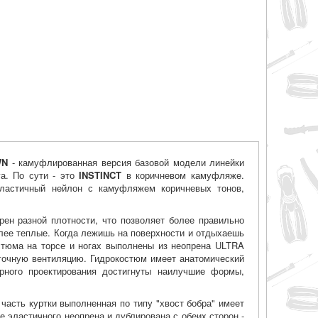
WN
- камуфлированная версия базовой модели линейки
а. По сути - это
INSTINCT
в коричневом камуфляже.
эластичный нейлон с камуфляжем коричневых тонов,
рен разной плотности, что позволяет более правильно
более теплые. Когда лежишь на поверхности и отдыхаешь
остюма на торсе и ногах выполнены из неопрена ULTRA
гочную вентиляцию. Гидрокостюм имеет анатомический
ерного проектирования достигнуты наилучшие формы,
 часть куртки выполненная по типу "хвост бобра" имеет
 эластичного неопрена и дублирована с обеих сторон -