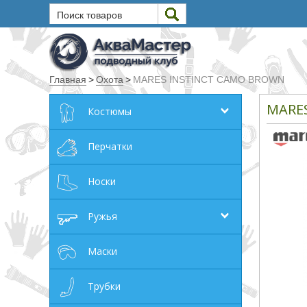
Поиск товаров
Текст
Главная
>
Охота
>
MARES INSTINCT CAMO BROWN
Искать
MARE
Костюмы
Любое из слов
Все слова
Перчатки
Точное совпадение
Носки
Категории
Ружья
Производитель
Маски
_JSHOP_SEARCH_COINS
Трубки
от
до