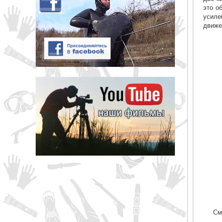
это о
усиле
движе
См