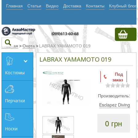
Главная
Статьи
Видео
Доставка
Контакты
Клубный блог
Главная
>
Охота
>
LABRAX YAMAMOTO 019
LABRAX YAMAMOTO 019
Текст
Костюмы
Под
заказ
Искать
Любое из
Производитель:
Перчатки
слов
Esclapez Diving
Все
0 грн
слова
Носки
Точное