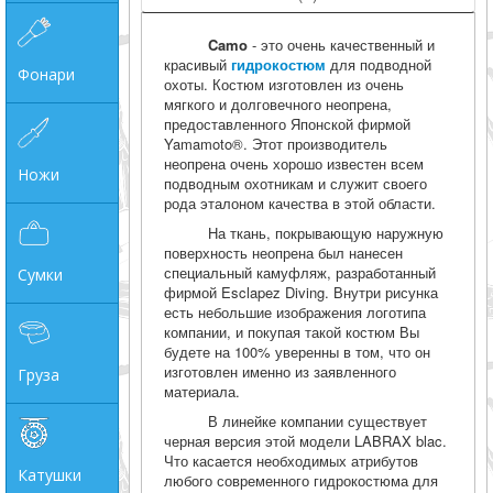
Camo
- это очень качественный и
красивый
гидрокостюм
для подводной
Фонари
охоты. Костюм изготовлен из очень
мягкого и долговечного неопрена,
предоставленного Японской фирмой
Yamamoto®. Этот производитель
неопрена очень хорошо известен всем
Ножи
подводным охотникам и служит своего
рода эталоном качества в этой области.
На ткань, покрывающую наружную
поверхность неопрена был нанесен
специальный камуфляж, разработанный
Сумки
фирмой Esclapez Diving. Внутри рисунка
есть небольшие изображения логотипа
компании, и покупая такой костюм Вы
будете на 100% уверенны в том, что он
изготовлен именно из заявленного
Груза
материала.
В линейке компании существует
черная версия этой модели LABRAX blac.
Что касается необходимых атрибутов
Катушки
любого современного гидрокостюма для