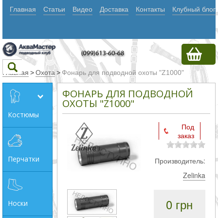
Главная
Статьи
Видео
Доставка
Контакты
Клубный блог
Главная
>
Охота
>
Фонарь для подводной охоты "Z1000"
ФОНАРЬ ДЛЯ ПОДВОДНОЙ
Текст
ОХОТЫ "Z1000"
Костюмы
Под
Искать
заказ
Любое из
Перчатки
Производитель:
слов
Zelinka
Все
слова
0 грн
Носки
Точное