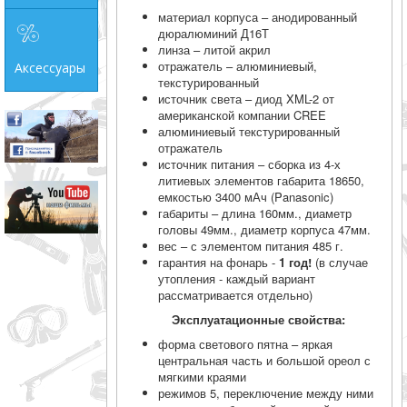
материал корпуса – анодированный
дюралюминий Д16Т
линза – литой акрил
отражатель – алюминиевый,
Аксессуары
текстурированный
источник света – диод XML-2 от
американской компании CREE
алюминиевый текстурированный
отражатель
источник питания – сборка из 4-х
литиевых элементов габарита 18650,
емкостью 3400 мАч (Panasonic)
габариты – длина 160мм., диаметр
головы 49мм., диаметр корпуса 47мм.
вес – с элементом питания 485 г.
гарантия на фонарь -
1 год!
(в случае
утопления - каждый вариант
рассматривается отдельно)
Эксплуатационные свойства:
форма светового пятна – яркая
центральная часть и большой ореол с
мягкими краями
режимов 5, переключение между ними