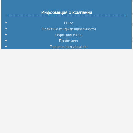
Информация о компании
О нас
Политика конфиденциальности
Обратная связь
Прайс-лист
Правила пользования
Помощь по сайту
Путеводитель по сайту
Информация о доставке
Отследить Ваш заказ
Возврат и обмен
Помощь
Популярные страницы
Вопросы по выбору товаров
Оптимальные способы оплаты
А что делать - если…???
Барахолка
Информация для партнеров