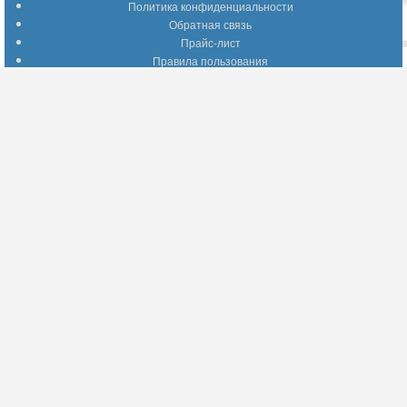
Политика конфиденциальности
Обратная связь
Прайс-лист
Правила пользования
Помощь по сайту
Путеводитель по сайту
Информация о доставке
Отследить Ваш заказ
Возврат и обмен
Помощь
Популярные страницы
Вопросы по выбору товаров
Оптимальные способы оплаты
А что делать - если…???
Барахолка
Информация для партнеров
Присоединяйтесь!
YouTube
Facebook