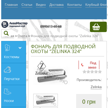
Главная
Статьи
Видео
Доставка
Контакты
Клубный блог
Главная
>
Охота
>
Фонарь для подводной охоты "Zelinka 324"
ФОНАРЬ ДЛЯ ПОДВОДНОЙ
Текст
ОХОТЫ "ZELINKA 324"
Костюмы
Под
Искать
заказ
Любое из
Перчатки
Производитель:
слов
Zelinka
Все
слова
0 грн
Носки
Точное