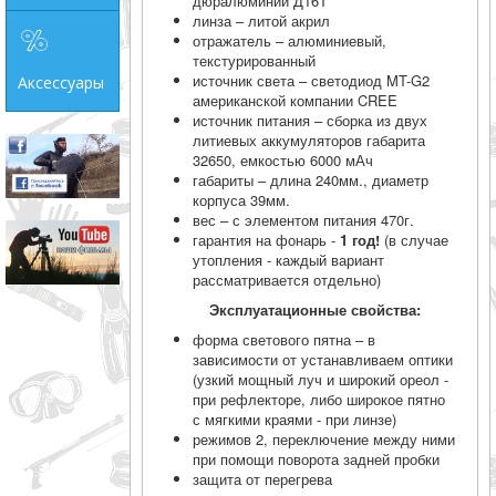
дюралюминий Д16Т
линза – литой акрил
отражатель – алюминиевый,
текстурированный
источник света – светодиод MT-G2
Аксессуары
американской компании CREE
источник питания – сборка из двух
литиевых аккумуляторов габарита
32650, емкостью 6000 мАч
габариты – длина 240мм., диаметр
корпуса 39мм.
вес – с элементом питания 470г.
гарантия на фонарь -
1 год!
(в случае
утопления - каждый вариант
рассматривается отдельно)
Эксплуатационные свойства:
форма светового пятна – в
зависимости от устанавливаем оптики
(узкий мощный луч и широкий ореол -
при рефлекторе, либо широкое пятно
с мягкими краями - при линзе)
режимов 2, переключение между ними
при помощи поворота задней пробки
защита от перегрева