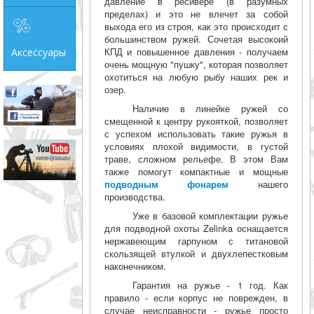
давление в ресивере (в разумных
пределах) и это не влечет за собой
выхода его из строя, как это происходит с
большинством ружей. Сочетая высокоий
КПД и повышенное давления - получаем
Аксессуары
очень мощную "пушку", которая позволяет
охотиться на любую рыбу наших рек и
озер.
Наличие в линейке ружей со
смещенной к центру рукояткой, позволяет
с успехом использовать такие ружья в
условиях плохой видимости, в густой
траве, сложном рельефе. В этом Вам
также помогут компактные и мощные
подводным фонарем
нашего
производства.
Уже в базовой комплектации ружье
для подводной охоты Zelinka оснащается
нержавеющим гарпуном с титановой
скользящей втулкой и двухлепестковым
наконечником.
Гарантия на ружье - 1 год. Как
правило - если корпус не поврежден, в
случае неисправности - ружье просто