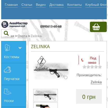
Главная
Статьи
Видео
Доставка
Контакты
Клубный блог
Главная
>
Охота
>
Zelinka
ZELINKA
Текст
Костюмы
Под
заказ
Искать
Любое из
Производитель:
Перчатки
слов
Zelinka
Все
0 грн
слова
Носки
Точное