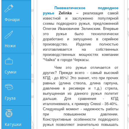
Пневматическое подводное
ружье
Zelinka
– реализация самой
известной и заслуженно популярной
Фонари
схемы подводного ружья, предложенной
Олегом Ивановичем Зелинским. Впервые
это ружье было технологически
доработано и запущенно в серийное
производство. Изделие полностью
Ножи
изготавливается на собственных
производственных мощностях компании
"Чайка" в городе Черкасы.
Чем это ружье отличается от
Сумки
других? Прежде всего - самый высокий
КПД - до 85%! Это значит, что при прочих
равных (длина ствола, длина гарпуна,
давление в ресивере и т.д.) стрела,
выпущенная из данного ружья полетит
Груза
дальше. Для сравнения - КПД
италопневмата, к примеру Cressi - 35-40%.
Следующий момент - надежность работы
при повышенном давлении.
Конструктивные особенности подводного
Катушки
ружья позволяют значительно повышать