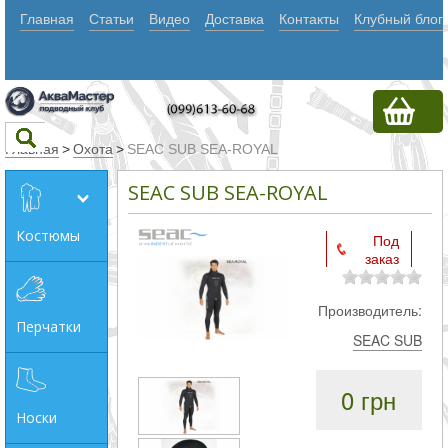
Главная
Статьи
Видео
Доставка
Контакты
Клубный блог
Главная
>
Охота
>
SEAC SUB SEA-ROYAL
SEAC SUB SEA-ROYAL
Текст
Костюмы
Под
заказ
Искать
Любое из
Производитель:
Перчатки
слов
SEAC SUB
Все
0 грн
слова
Носки
Точное