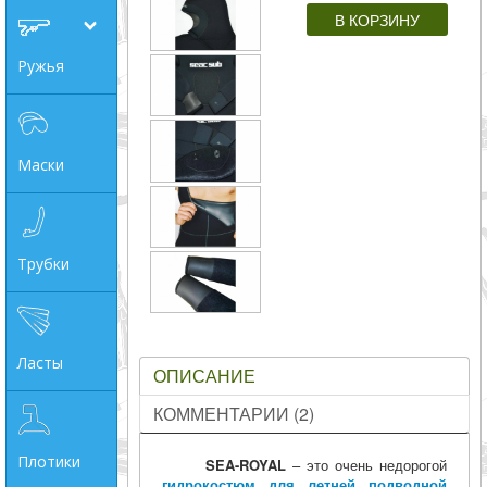
совпадение
Ружья
Категории
Производитель
Маски
_JSHOP_SEARCH_COINS
от
Трубки
до
Ласты
грн
ОПИСАНИЕ
КОММЕНТАРИИ (2)
Плотики
SEA-ROYAL
– это очень недорогой
гидрокостюм для летней подводной