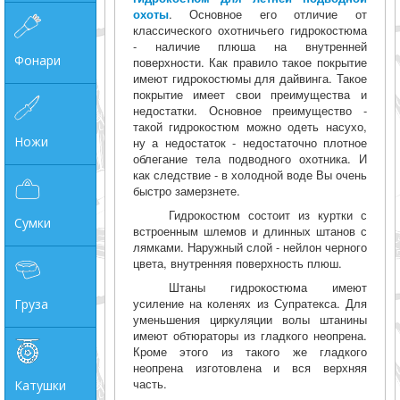
охоты
. Основное его отличие от
классического охотничьего гидрокостюма
- наличие плюша на внутренней
Фонари
поверхности. Как правило такое покрытие
имеют гидрокостюмы для дайвинга. Такое
покрытие имеет свои преимущества и
недостатки. Основное преимущество -
такой гидрокостюм можно одеть насухо,
Ножи
ну а недостаток - недостаточно плотное
облегание тела подводного охотника. И
как следствие - в холодной воде Вы очень
быстро замерзнете.
Гидрокостюм состоит из куртки с
Сумки
встроенным шлемов и длинных штанов с
лямками. Наружный слой - нейлон черного
цвета, внутренняя поверхность плюш.
Штаны гидрокостюма имеют
усиление на коленях из Супратекса. Для
Груза
уменьшения циркуляции волы штанины
имеют обтюраторы из гладкого неопрена.
Кроме этого из такого же гладкого
неопрена изготовлена и вся верхняя
часть.
Катушки