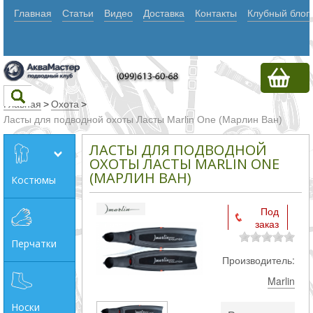
Главная
Статьи
Видео
Доставка
Контакты
Клубный блог
Главная
>
Охота
>
Ласты для подводной охоты Ласты Marlin One (Марлин Ван)
Текст
ЛАСТЫ ДЛЯ ПОДВОДНОЙ
ОХОТЫ ЛАСТЫ MARLIN ONE
(МАРЛИН ВАН)
Костюмы
Искать
Любое из
Под
заказ
слов
Перчатки
Все
Производитель:
слова
Marlin
Точное
Носки