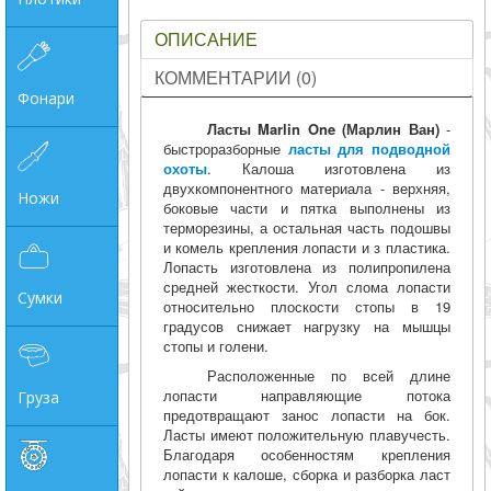
ОПИСАНИЕ
КОММЕНТАРИИ (0)
Фонари
Ласты Marlin One (Марлин Ван)
-
быстроразборные
ласты для подводной
охоты
. Калоша изготовлена из
двухкомпонентного материала - верхняя,
Ножи
боковые части и пятка выполнены из
терморезины, а остальная часть подошвы
и комель крепления лопасти и з пластика.
Лопасть изготовлена из полипропилена
средней жесткости. Угол слома лопасти
Сумки
относительно плоскости стопы в 19
градусов снижает нагрузку на мышцы
стопы и голени.
Расположенные по всей длине
лопасти направляющие потока
Груза
предотвращают занос лопасти на бок.
Ласты имеют положительную плавучесть.
Благодаря особенностям крепления
лопасти к калоше, сборка и разборка ласт