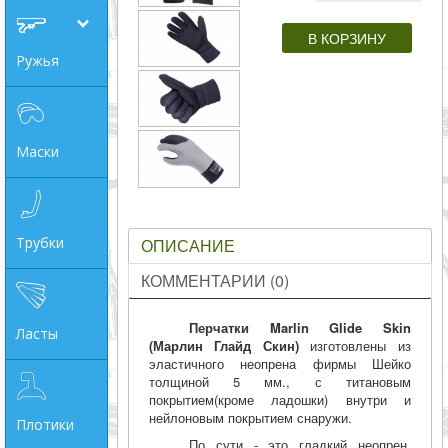
совпадение
Ружья
Категории
Производитель
Маски
_JSHOP_SEARCH_COINS
от
Трубки
ОПИСАНИЕ
до
КОММЕНТАРИИ (0)
Перчатки Marlin Glide Skin
Ласты
грн
(Марлин Глайд Скин)
изготовлены из
эластичного неопрена фирмы Шейко
толщиной 5 мм., с титановым
покрытием(кроме ладошки) внутри и
нейлоновым покрытием снаружи.
Плотики
По сути - это гладкий неопрен,