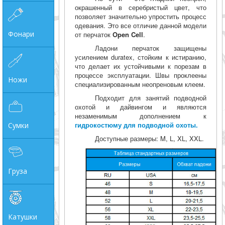
окрашенный в серебристый цвет, что
позволяет значительно упростить процесс
одевания. Это все отличие данной модели
Фонари
от перчаток
Open Cell
.
Ладони перчаток защищены
усилением duratex, стойким к истиранию,
что делает их устойчивыми к порезам в
процессе эксплуатации. Швы проклеены
Ножи
специализированным неопреновым клеем.
Подходит для занятий подводной
охотой и дайвингом и являются
незаменимым дополнением к
гидрокостюму для подводной охоты.
Сумки
Доступные размеры: M, L, XL, XXL.
Груза
Катушки