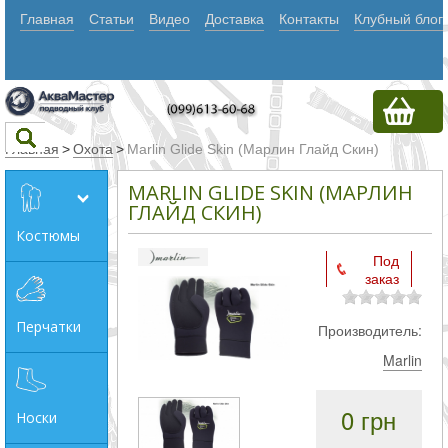
Главная
Статьи
Видео
Доставка
Контакты
Клубный блог
Главная
>
Охота
>
Marlin Glide Skin (Марлин Глайд Скин)
MARLIN GLIDE SKIN (МАРЛИН
Текст
ГЛАЙД СКИН)
Костюмы
Под
Искать
заказ
Любое из
Перчатки
Производитель:
слов
Marlin
Все
слова
0 грн
Носки
Точное