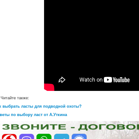
Читайте также:
к выбрать ласты для подводной охоты?
веты по выбору ласт от А.Уткина