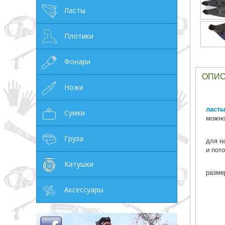
Ласты
грн
Плотики
Фонари
ОПИ
ОТМЕНА
Ножи
ласты
Сумки
можно
Груза
для н
и пот
Катушки
разме
Аксессуары