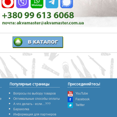
Популярные страницы
Присоединяйтесь!
Вопросы по выбору товаров
YouTube
е
Оптимальные способы оплаты
Facebook
А что делать - если…???
Twitter
Барахолка
Информация для партнеров