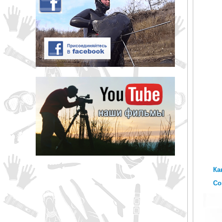
Ка
Со