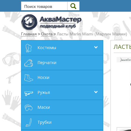
Поиск товаров
Текст
Главная
>
Охота
>
Ласты Marlin Miami (Марлин Маями)
Искать
ЛАСТ
Костюмы
Любое из слов
Все слова
Перчатки
Точное совпадение
Носки
Категории
Ружья
Производитель
Маски
_JSHOP_SEARCH_COINS
Трубки
от
до