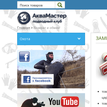
Поиск товаров
Текст
Главная
>
Возврат и обмен
Искать
ЗАМ
Охота
Любое из слов
Все слова
Точное совпадение
Категории
Производитель
то
_JSHOP_SEARCH_COINS
ца
то
от
до